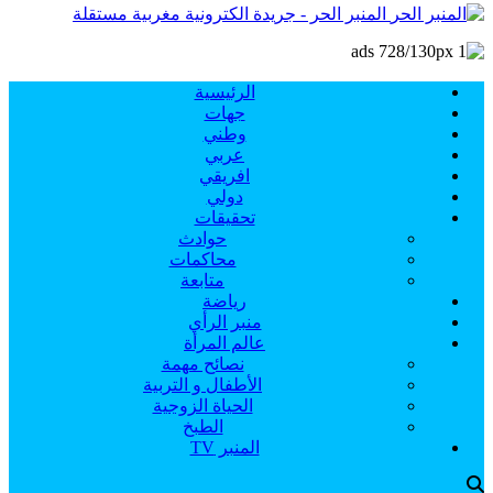
المنبر الحر - جريدة الكترونية مغربية مستقلة
الرئيسية
جهات
وطني
عربي
افريقي
دولي
تحقيقات
حوادث
محاكمات
متابعة
رياضة
منبر الرأي
عالم المرأة
نصائح مهمة
الأطفال و التربية
الحياة الزوجية
الطبخ
المنبر TV