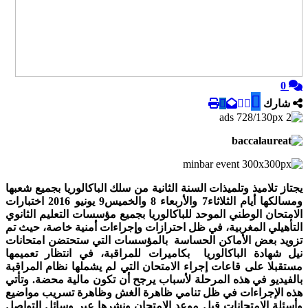
0
شارك
يجتاز تلاميذ وتلميذات السنة الثانية من سلك الباكالوريا بجميع شعبها
ومسالكها أيام الثلاثاء7 والأربعاء 8 والخميس9 يونيو 2016 اختبارات
الامتحان الوطني الموحد للباكالوريا بجميع مؤسسات التعليم الثانوي
التأهيلي المغربية، في ظل احترازات وإجراءات أمنية خاصة، حيث تم
تزويد بعض الأماكن الحساسة بالمؤسسات التي ستحتضن امتحانات
نيل شهادة الباكالوريا بكاميرات للمراقبة، في انتظار تعميمها
مستقبلا على قاعات إجراء الامتحان التي لم يشملها نظام المراقبة
بالفيديو في هذه المرحلة لأسباب يرجح أن تكون مالية محضة. وتأتي
هذه الإجراءات في ظل تنامي ظاهرة الغش وظاهرة تسريب مواضيع
وأسئلة الامتحانات قبل موعد الامتحان ونشرها عبر وسائل التواصل