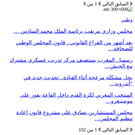
السابق
التالي
1 من 8
وطني
مجلس وزاري مرتقب برئاسة الملك محمد السادس …
بعد أشهر من الفراغ القانوني.. قانون المجلس الوطني
للصحافة…
رسميا.. المغرب يستضيف مركز تدريب عسكري مشترك
مع الجيش…
يحل مشكلة مزعجة أثناء القيادة.. تحديث جديد في
“أندرويد…
المنتخب المغربي لكرة القدم داخل القاعة يفوز على
مونتينيغرو…
مجلس المستشارين يصادق على مشروع قانون إعادة
تنظيم المجلس…
السابق
التالي
1 من 102