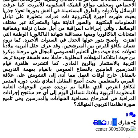
الاجتماعي ومختلف مواقع الشبكة العنكبوتية للأنترنت. كما عرفت
الوسائل والأدوات والطرق المستعملة في الغش بدورها تحولا جذريا
بحيث ظهرت أجهزة إليكترونية ذات قدرات متطورة على تبادل
المعلومات المكتوبة والصور الثابتة منها والمتحركة عبر مختلف
الوسائط . وتأتي إجراءات المراقبة من أجل ضمان نزاهة وشفافية
امتحانات الباكالوريا ومعها مصداقية شهادة الباكالوريا الوطنية التي
اهتزت وأصبح يدور حولها الجدل في السنوات الأخيرة. كما تروم
ضمان تكافؤ الفرص بين المترشحين. وقد عرف حقل التربية ببلادنا
تحولات عدة حيث دخل التعليم الخصوصي المجال في مرحلة مبكرة
من حيث امتلاكه المؤهلات المطلوبة، حاملا معه فلسفة جديدة تربط
التربية بالاستثمار وبالربح المادي. كما انتشرت ظاهرة قيام
المدرسين العاملين بالقطاع العمومي بالقيام بمهمة التدريس
بالمقابل خارج أوقات العمل مما أدى إلى التشويش على علاقة
المربي بالمتعلمين بحيث أصبح المقابل المادي يلعب دوره المدمر
لتكافؤ الفرص الذي طالما تم ترديده ضمن التوجهات العامة
للمنظومة التربوية ببلادنا. نتساءل اليوم إلى أي حد ستنجح إجراءات
المراقبة في استرجاع مصداقية الشهادات والمدرسين وفي تلميع
صورة نظامنا التربوي المتهالك؟
0
شارك