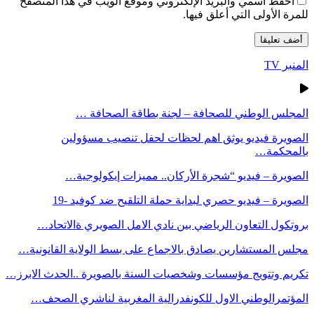
احفظ اسمي والبريد الإلكتروني وموقع الويب في هذا المتصفح
للمرة الأولى التي أعلق فيها.
المنبر TV
المجلس الوطني للصحافة – لجنة بطاقة الصحافة …
الصويرة فيديو يوثق اهم لحظات لحفل تنصيب مسؤولين
بالمحكمة…
الصويرة – فيديو “شجرة الأركان.. مميزات إيكولوجية…
الصويرة – فيديو حصري لبداية حملة التلقيح ضد كوفيد -19
بروتكول التعاون الرياضي بين نادي الامل الصويري ةالاتحاد…
مجلس المستشارين يصادق بالاجماع على بسط الولاية القانونية…
تكريم وتتويج مؤسسات وشخصيات السنة بالصويرة ..الحدث الابرز…
المؤتمرالوطني الاول للكونفدرالية المغربية لناشري الصحف…