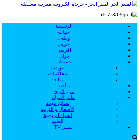
المنبر الحر - جريدة الكترونية مغربية مستقلة
الرئيسية
جهات
وطني
عربي
افريقي
دولي
تحقيقات
حوادث
محاكمات
متابعة
رياضة
منبر الرأي
عالم المرأة
نصائح مهمة
الأطفال و التربية
الحياة الزوجية
الطبخ
المنبر TV