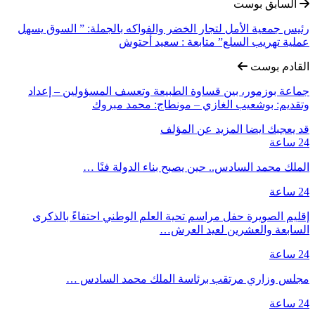
السابق بوست
رئيس جمعية الأمل لتجار الخضر والفواكه بالجملة: ” السوق يسهل
عملية تهريب السلع” متابعة : سعيد أحتوش
القادم بوست
جماعة بوزمور، بين قساوة الطبيعة وتعسف المسؤولين – إعداد
وتقديم: بوشعيب الغازي – مونطاج: محمد مبروك
قد يعجبك ايضا
المزيد عن المؤلف
24 ساعة
الملك محمد السادس.. حين يصبح بناء الدولة فنًا …
24 ساعة
إقليم الصويرة حفل مراسم تحية العلم الوطني احتفاءً بالذكرى
السابعة والعشرين لعيد العرش…
24 ساعة
مجلس وزاري مرتقب برئاسة الملك محمد السادس …
24 ساعة