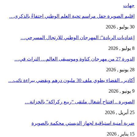
جهات
إقليم الصويرة حفل مراسم تحية العلم الوطني احتفاءً بالذكرى…
30 يوليو , 2026
إعداديات الريادة”: المهرجان الوطني للارتجال المسرحي…
8 يوليو , 2026
الدورة 27 من مهرجان كناوة وموسيقى العالم… التراث في…
28 يونيو , 2026
أكادير.. القضاء يطوي ملف 30 مليون درهم ويقضي ببراءة نائب…
9 يونيو , 2026
الصويرة .. افتتاح أشغال ملتقى “ربيع ركراكة” بالخزانة…
25 أبريل , 2026
ضربة أمنية استباقية لجهاز الديستي محكمة بالصويرة
15 يناير , 2026