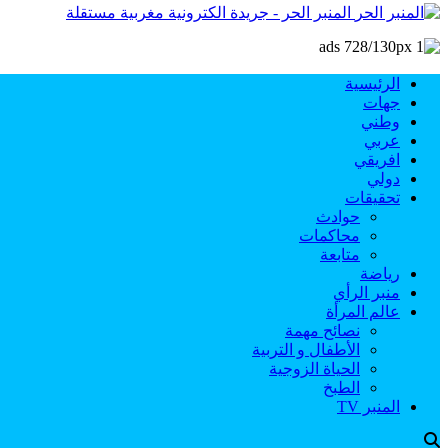
المنبر الحر - جريدة الكترونية مغربية مستقلة
الرئيسية
جهات
وطني
عربي
افريقي
دولي
تحقيقات
حوادث
محاكمات
متابعة
رياضة
منبر الرأي
عالم المرأة
نصائح مهمة
الأطفال و التربية
الحياة الزوجية
الطبخ
المنبر TV