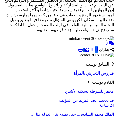
حيث التناغم مع القيم الشعبية، أو الحضور المستمر و التراكم الناتج
عن آليات الإعجاب و المشاركة و التداول الواسع. يقلب الفيسبوك
إذن الموازين لصالح نخبة سياسية أكثر نشاطا و أكثر استعدادا
لممارسة دور الردع و العقاب في حق من كانوا يوما يمارسون ذلك
ضد غالبية السكان. لكن يبقى السؤال مطروحا فيما يتعلق بتقبل
النخبة السياسية لهذا القلب في لولب الصمت و حول ما إذا كانت
سترضخ لإرادة نواة صلبة تزداد قوة يوما بعد يوم.
0
شارك
السابق بوست
فيروس التحرش بالمرأة
القادم بوست
مخفر للشرطة تسكنه الأشباح
قد يعجبك ايضا
المزيد عن المؤلف
24 ساعة
الملك محمد السادس.. حين يصبح بناء الدولة فنًا …