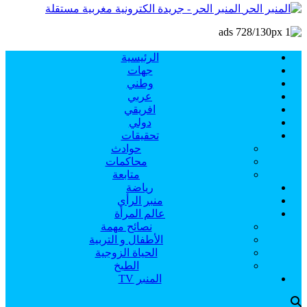
المنبر الحر - جريدة الكترونية مغربية مستقلة
الرئيسية
جهات
وطني
عربي
افريقي
دولي
تحقيقات
حوادث
محاكمات
متابعة
رياضة
منبر الرأي
عالم المرأة
نصائح مهمة
الأطفال و التربية
الحياة الزوجية
الطبخ
المنبر TV