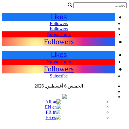
Likes
Followers
Followers
Subscribers
Followers
Likes
Subscribers
Followers
Subscribe
الخميس,6 أغسطس, 2026
اللغات
AR
AR
EN
FR
ES