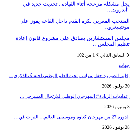
يحل مشكلة مزعجة أثناء القيادة.. تحديث جديد في
“أندرويد…
المنتخب المغربي لكرة القدم داخل القاعة يفوز على
مونتينيغرو…
مجلس المستشارين يصادق على مشروع قانون إعادة
تنظيم المجلس…
السابق
التالي
1 من 102
جهات
إقليم الصويرة حفل مراسم تحية العلم الوطني احتفاءً بالذكرى…
30 يوليو , 2026
إعداديات الريادة”: المهرجان الوطني للارتجال المسرحي…
8 يوليو , 2026
الدورة 27 من مهرجان كناوة وموسيقى العالم… التراث في…
28 يونيو , 2026