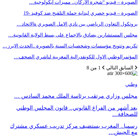
الصويرة – فيديو “شجرة الأركان.. مميزات إيكولوجية…
الصويرة – فيديو حصري لبداية حملة التلقيح ضد كوفيد -19
بروتكول التعاون الرياضي بين نادي الامل الصويري ةالاتحاد…
مجلس المستشارين يصادق بالاجماع على بسط الولاية القانونية…
تكريم وتتويج مؤسسات وشخصيات السنة بالصويرة ..الحدث الابرز…
المؤتمرالوطني الاول للكونفدرالية المغربية لناشري الصحف…
السابق
التالي
1 من 8
وطني
مجلس وزاري مرتقب برئاسة الملك محمد السادس …
بعد أشهر من الفراغ القانوني.. قانون المجلس الوطني
للصحافة…
رسميا.. المغرب يستضيف مركز تدريب عسكري مشترك
مع الجيش…