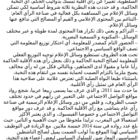
السلطوية، تعبيرا عن رأي أقلية تمسك بدواليب الحكم، أي النخبة
الحاكمة، و قد حددت هذه النظرية ثلاثة شروط أساسية لكي تتمكن
وسائل الإعلام من المساهمة بكل فعالية في صناعة الرأي العام:
-التناغم بين المحتوى الإعلامي و القيم أو المصالح التي تدافع عنها
وسائل الإعلام.
– التراكم و يعني ذلك تكرار هذا المحتوى لمدة طويلة و عبر مختلف
الوسائل –المكتوبة و السمعية البصرية.
– الحضور التام كمصدر للمعلومة، أي احتكار توزيع المعلومة التي
تصف الواقع السياسي و الاجتماعي.
تحت هذه الظروف تستطيع وسائل الإعلام توجيه التوزيع الفعلي
للمعلومة لصالح النخبة الحاكمة و ذلك بجعل رأي هذه الأقلية الحاكمة
رأيا عاما و مقبولا لدى الجماهير، وبالتالي فكل من له رأي مخالف
يصبح ملزما بالتزام الصمت لحماية نفسه من انتقام هذه النخبة،
باستثناء طبعا النواة الصلبة التي تعترض علانية على صلاحية هذا
الرأي العام في تمثيل رأي الأغلبية.
ما حدث منذ 2011، و الذي عرف بما يسمى ربيعا عربيا، شجع رواد
مواقع التواصل الاجتماعي على التعبير عن رأيهم في حدود تختلف
حسب الظروف، و قلص من دور وسائل الإعلام الرسمية في صناعة
رأي عام يتماشى مع رأي الأقلية الحاكمة. و قد عرف دور مواقع
التواصل الاجتماعي و خصوصا الفيسبوك، و الذي يعتبر الأكثر
استعمالا في المغرب، تزايدا ملحوظا من حيث الأهمية و التأثير، حيث
بلغ عدد رواده في سنة 2014 خمسة ملايين. مع الزيادة في التوظيف
السياسي لهذا الموقع بدأ لولب الصمت يميل لصالح الناشطين
السياسيين المعارضين للسلوك السياسي لبعض أعضاء هذه النخبة،