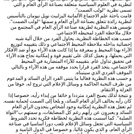
لنظرية في العلوم السياسية متعلقة بصناعة الرأي العام و التي
تسمى نظرية “لولب الصمت”.
قامت باحثة علم الاجتماع الألمانية اليزابيث نويل نيومان بالتأسيس
لنظرية رائدة تتعلق بصناعة الرأي العام و سمتها “لولب الصمت”.
تؤسس هذه النظرية لطريقة صناعة الرأي العام في المجتمع من
خلال ملاحظة الفرد لمحيطه الاجتماعي.
حسب هذه الخطاطة النظرية، يحاول الفرد من خلال آلية شبه
إحصائية بداخله ملاحظة المحيط الاجتماعي و ذلك بتقييمه لتوزيع
الآراء بهذا المحيط و بمعرفة ما إذا كانت هذه الآراء مع أو ضد الأفكار
التي يحملها، و يعمل كذلك على تقييم قوة و إمكانية نجاح هذه الآراء
في تحقيق تداول عام. بتقييمه للآراء المتضاربة في المحيط
الاجتماعي، يتخذ الفرد قرارا يحدد موقفه من هذه الآراء و بالتالي
الموقف الفردي الذي سيتبناه.
و حسب هذه النظرية فغالبا ما يتبنى الفرد الرأي السائد و المدعوم
من طرف النخبة الحاكمة و وسائل الإعلام التي تروج له، خوفا من
العزلة و الانتقام.
و نتيجة لذلك يصبح الفرد مترددا و خائفا من إبداء رأيه، خصوصا إذا
كان رأيه يخالف الرأي العام السائد، و يلجأ إلى الصمت لحماية نفسه.
لم تغفل هذه النظرية إمكانية وجود أشخاص يتحدون الرأي العام
السائد و يعبرون عن رأيهم رغم كل المضايقات، و سمتهم ب”النواة
الصلبة”. كما أسست هذه النظرية لخطاطة فكرية تحدد الشروط
السياسية التي تجعل وسائل الإعلام تلعب دورا أساسيا في صناعة
الرأي العام، و الذي يكون غالبا، و خصوصا في الدول النامية و