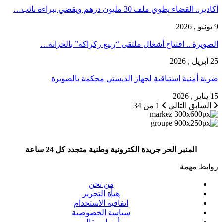
أكادير.. القضاء يطوي ملف 30 مليون درهم ويقضي ببراءة نائب…
9 يونيو , 2026
الصويرة .. افتتاح أشغال ملتقى “ربيع ركراكة” بالخزانة…
25 أبريل , 2026
ضربة أمنية استباقية لجهاز الديستي محكمة بالصويرة
15 يناير , 2026
السابق
التالي
1 من 34
المنبر الحر جريدة الكترونية وطنية متجدد كل 24 ساعة
روابط مهمة
من نحن
هيأة التحرير
اتفاقية الاستخدام
سياسة الخصوصية
أرسل مقال