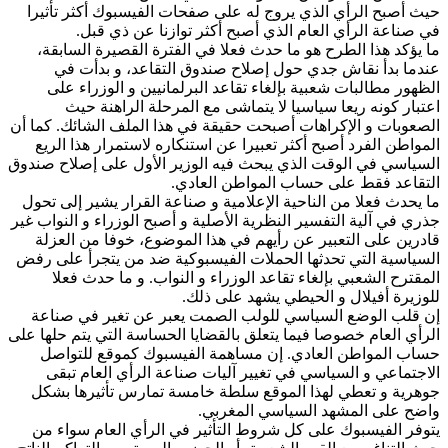
حيث أصبح الرأي الذي يروج له على صفحات الفيسبوك أكثر تأثيرا
في صناعة الرأي العام الذي أصبح أكثر توازنا عن ذي قبل.
ما يؤكد هذا الطرح هو ما حدث فعلا في الفترة القصيرة السابقة،
عندما بدأ نقاش جدي حول إصلاح صندوق التقاعد، و بدأت في
الظهور مطالبات شعبية بإلغاء تقاعد البرلمانيين و الوزراء على
اعتبار كونه ريعا سياسيا لا يتماشى مع المرحلة الراهنة حيث
الصعوبات و الإكراهات أصبحت حقيقة في هذا الملف الشائك. كما أن
المواطن الفرد أصبح أكثر تعبيرا عن استنكاره لاستمرار هذا الريع
السياسي في الوقت الذي يبحث فيه الوزير الأول على إصلاح صندوق
التقاعد فقط على حساب المواطن العادي.
ما يحدث فعلا من الناحية الإعلامية و صناعة القرار يشير إلى تحول
جذري في آلية التفسير النظرية الأصلية و أصبح الوزراء و النواب غير
قادرين على التعبير عن رأيهم في هذا الموضوع، خوفا من العزلة
السياسية التي تحدثها الحملات الفيسبوكية ضد من يتجرأ على رفض
المقترح الشعبي بإلغاء تقاعد الوزراء و النواب. و ما حدث فعلا
للوزيرة أفيلال و الحيطي يشهد على ذلك.
إن قلب الوضع السياسي للولب الصمت يعبر عن تغير في صناعة
الرأي العام خصوصا فيما يتعلق بالقضايا الحساسة التي يتم حلها على
حساب المواطن العادي. إن مساهمة الفيسبوك كموقع للتواصل
الاجتماعي و السياسي في تغيير آليات صناعة الرأي العام تبقى
جوهرية و تعطي لهذا الموقع سلطة خامسة تمارس تأثيرها بشكل
واضح على المشهد السياسي المغربي.
يتوفر الفيسبوك على كل شروط التأثير في الرأي العام سواء من