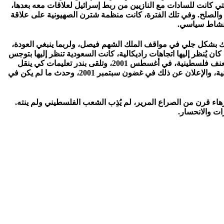
لتي كانت للسادات مع النازيين من ربط إسرائيل لعلاقات معه بعدها،
والصلح. وفي تلك الفترة، كانت منظمة شترن الصهيونية على علاقة
ي نشاط سياسي.
لك بشكل جلي في مواقف الملك الشهم فيصل، ولربما ينبغي العودة،
 يُنظر إليها اتجاهات راديكالية، كانت السعودية تنظر إليها بتوجس
شديد. ما ينبغي التذكير به مما أورده بوب وودوورد في الجزء الثالث، ما قام به ولي العهد السعودي حينها عبد الله، حين شاهد جنديا إسرائيليا يعنف فلسطينية، في أغسطس 2001، وتلقى بندر تعليمات كي ينقل
استياء السعودية من اصطفاف الإدارة الأمريكية مع شارن، واستطاعت السعودية أن تنتزع من الولايات المتحدة الالتزام بقيام الدولة الفلسطينية، والإعلان عن ذلك في غضون سبتمبر 2001، وحدث ما لم يكن في
ء قرن من الصراع المرير، لم يُذِب الشعب الفلسطيني ولم ينته.
ات والانحسار.