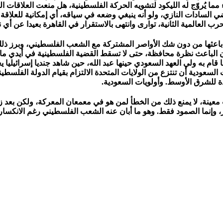
 مما يُروّج له الليكود لتشويه الحركة الفلسطينية، هل منعت العلاقات ا
لسادات النازي، ولو أنه ينبغي وضعه في سياقه، أي إمكانية للعلاقة 
رب العالمية الثانية، توارى وانتهى بالاستقرار في القاهرة بعيدا عن أ
، باعثها من دون شك الأواصر المشتركة مع الشعب الفلسطيني، وبرز ذ
الباعث نظرة محافظة، حتى لا تسقط القضية الفلسطينية في أيدي ما كان
دة للشرق الأوسط. وأولويات السعودية.
ة، لا يمنع ذلك من الخطأ لمن هو في معمعان المعركة، ولكن بعد زها
ر، وإنما الصمود فقط. وهو ما أبان عنه الشعب الفلسطيني رغم الانكسار