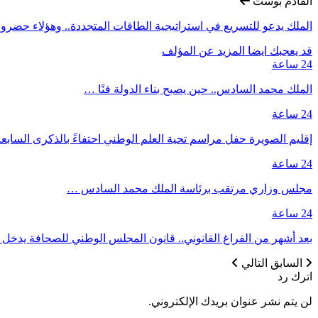
القادم بوست
الملك يدعو للتسريع في استراتيجية الطاقات المتجددة.. وهؤلاء حضر
قد يعجبك ايضا
المزيد عن المؤلف
24 ساعة
الملك محمد السادس.. حين يصبح بناء الدولة فنًا …
24 ساعة
إقليم الصويرة حفل مراسم تحية العلم الوطني احتفاءً بالذكرى السا
24 ساعة
مجلس وزاري مرتقب برئاسة الملك محمد السادس …
24 ساعة
بعد أشهر من الفراغ القانوني.. قانون المجلس الوطني للصحافة يدخل حيز
السابق
التالي
اترك رد
لن يتم نشر عنوان بريدك الإلكتروني.