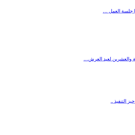
وا جلسة العمل …
بعة والعشرين لعيد العرش…
 التنفيذ ..