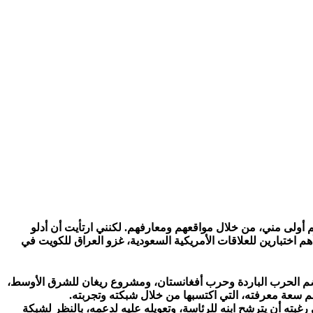
هم أولى مني، من خلال مواقعهم ومعارفهم. لكنني ارتأيت أن أدلو
اختبارين للعلاقات الأمريكية السعودية، غزو العراق للكويت في
خضم الحرب الباردة وحرب أفغانستان، ومشروع ريغان للشرق الأوسط،
م سعة معرفته، التي اكتسبها من خلال شبكته وتجربته.
 حرب» وفي الجزء الثالث، وفي فصله الأول، حين اتصل بوش الأب، سنة 1997 ببندر وفاتحه، في رغبته أن يترشح ابنه للرئاسة، وتعويله عليه لدعمه، بالنظر لشبكة