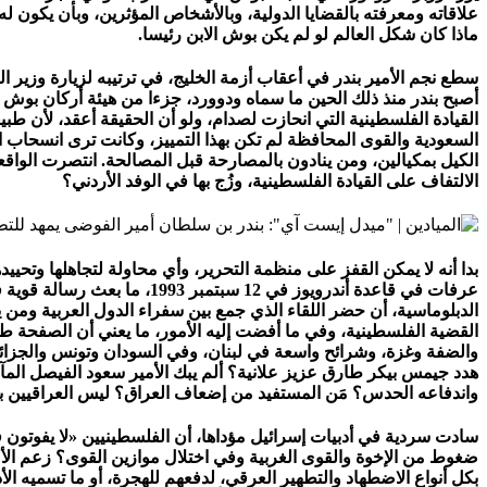
علاقاته ومعرفته بالقضايا الدولية، وبالأشخاص المؤثرين، وبأن يكون له ب
ماذا كان شكل العالم لو لم يكن بوش الابن رئيسا.
سطع نجم الأمير بندر في أعقاب أزمة الخليج، في ترتيبه لزيارة وزير ا
أصبح بندر منذ ذلك الحين ما سماه ودوورد، جزءا من هيئة أركان بوش 
القيادة الفلسطينية التي انحازت لصدام، ولو أن الحقيقة أعقد، لأن ط
السعودية والقوى المحافظة لم تكن بهذا التمييز، وكانت ترى انسحاب ال
الكيل بمكيالين، ومن ينادون بالمصارحة قبل المصالحة. انتصرت الواقع
الالتفاف على القيادة الفلسطينية، وزُج بها في الوفد الأردني؟
بدا أنه لا يمكن القفز على منظمة التحرير، وأي محاولة لتجاهلها وتح
عرفات في قاعدة أندرويوز في
الدبلوماسية، أن حضر اللقاء الذي جمع بين سفراء الدول العربية وم
القضية الفلسطينية، وفي ما أفضت إليه الأمور، ما يعني أن الصفحة ط
والضفة وغزة، وشرائح واسعة في لبنان، وفي السودان وتونس والجزائر 
هدد جيمس بيكر طارق عزيز علانية؟ ألم يبك الأمير سعود الفيصل المآل
واندفاعه الحدس؟ مَن المستفيد من إضعاف العراق؟ ليس العراقيين بكل تأ
سادت سردية في أدبيات إسرائيل مؤداها، أن الفلسطينيين «لا يفوتون 
بكل أنواع الاضطهاد والتطهير العرقي، لدفعهم للهجرة، أو ما تسميه الأد