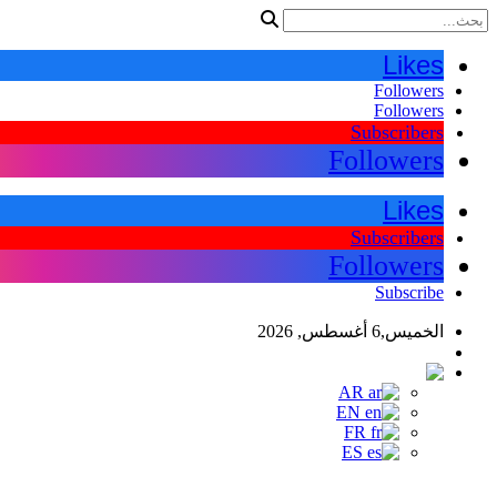
Likes
Followers
Followers
Subscribers
Followers
Likes
Subscribers
Followers
Subscribe
الخميس,6 أغسطس, 2026
اللغات
AR
AR
EN
FR
ES