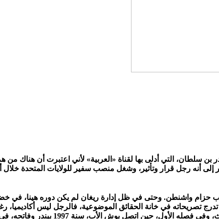
در بن سلطان، التي أدلى بها لقناة «العربية» لأني اعتبرت أن هناك من 
أنه رجل قرار وتأثير، وشغل منصب سفير للولايات المتحدة خلال أهم 
اليب حزام واشنطن. وحتى في ظل إدارة ريغان لم يكن دوره هينا، في 
تدرج تصريحاته في خانة الحقائق الموضوعية، فالرجل ليس أكاديميا، رغ
يورد روبرت وودورد في كتابه «بوش في حالة