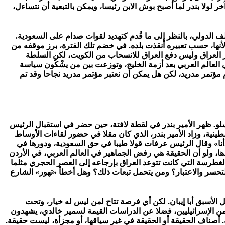
آخر لولا بندر لما أصبح بوش الابن رئيسا، ويمكن بالتبعية أن نتساءل،
لف الدولي، بالنظر إلى ما قُدم كتهديد لقوات صدام على السعودية.
أنها، حسب تعبيره أنقذت بلده. في خضم تلك الفترة، برز موقفه من
مير العراق وليس دفع العراق للانسحاب من الكويت، لكن السلطة
 العالم العربي بعد أزمة الخليج، وتوزعت بين من يشْكُون سياسة
مؤتمر مدريد، لكن هل يمكن أن نعتبر مؤتمر مدريد نجاحا وقد تم
وسلو. ظهر الأمير بندر في لقطة لافتة، حين حضر في استقبال الرئيس
ظمة التحرير الفلسطينية، وزاد الأمير بندر، الذي كان مقلا في حضور لقاءات الأوساط
نا» وقال الرئيس عرفات قولا طيبا في حق السعودية، ودورها في
ا، ولو أن الحقيقة هي رفض الجماهير في العالم العربي، في الأردن
لغطرسة التي كانت تتوعد العراق بإرجاعه إلى العصر الحجري مثلما
 للتحسر والاعتبار؟ ومن يتحمل تبعات ذلك؟ وهل أخطأ «تهور» الشارع
الأسبق أبا إيبان. لكن أي فرصة تتاح لمن ليس له خيار، وتحت
ازين القوى؟ زعم الأمير بندر، أن الفلسطينيين غادروا أراضيهم بعد 1948، والمؤرخون الجدد من الإسرائيليين، فضلا عن الدراسات القيمة لسمير خالدي، يشهدون
لة. أصناف الحقيقة أو الحقيقة في غير سياقها، أو مجزأة، ليست حقيقة.