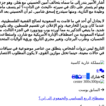
أشار الأمير بندر إلى ما سماه بتحالف أمين الحسيني مع هتلر، وهو جزء
وهو لم يتستر على ذلك في سيرته «البحث عن الذات»؟ لم ينسف ماضي ا
وطيدة مع النازية، ومنها سيتدرج إسحق شامير.. ثم أن الحسيني بعد الح
لا يجادل أي أحد في ما قامت به السعودية لصالح القضية الفلسطينية
عندما كان وزيرا للخارجية، وتم الإعلان عن تقسيم فلسطين. وقد يكون 
الحسبان، وضُرب البرجان، وتغير مجري التاريخ، ورؤية الولايات المتح
ا
لتاريخ ليس نزوات أشخاص، ينطلق من عناصر موضوعية في سياقات معين
في حالات معينة، حينما تختل موازين القوى، لا يكون المطلوب الانتصا
0
شارك
السابق بوست
مصطلح الريع السياسي والجمعوي الى اين؟