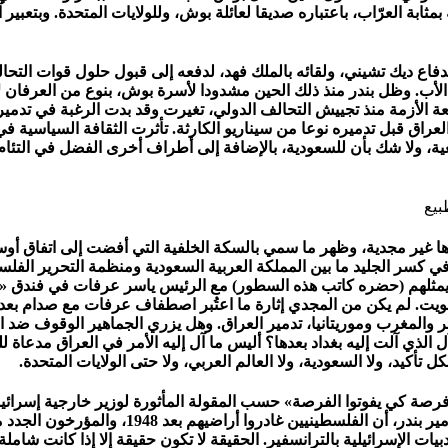
مثابة العرّاب، باعتباره صديقا لعائلة بوش، وللولايات المتحدة. وبتعبير 
لدفاع ديك تشيني، ولقائه بالملك فهد، لدفعه إلى قبول حلول قوات التحا
الأب. وظل بندر منذ ذلك الحين مشدودا لأسرة بوش، بنوع من العرفان ل
بيعة الأزمة منذ تجييش التحالف الدولي، تغيرت وقد بدت الرغبة في تد
عراق قبل تدميره نوعا من سيناريو الكارثة. تأثرت الثقافة السياسية في
ية، ولا شك بأن للسعودية، بالإضافة إلى أطراف أخرى الفضل في التئام 
ييدها غير مجدية، وظهر ما سمي بالسكة الخلفية التي أفضت إلى اتفاق أ
 12 سبتمبر 1993، ما بعث رسالة قوية في كسر الجليد ما بين المملكة العربية السعودية ومن
ن يمثلهم (حضره كاتب هذه السطور) مع الرئيس ياسر عرفات في فندق «أ
ويت. لم يكن من المجدي إثارة ما اعتُبر اصطفاف عرفات مع صدام بعده
والمغرب وموريتانيا، تدمير العراق. وهل يزري الجماهير الوقوف ضد ا
 الذي آلت إليه بغداد بعدها؟ أليس ما آل إليه الأمر في العراق مدعاة
كيد، ولا السعودية، ولا العالم العربي، ولا حتى الولايات المتحدة.
فرصة كي يفوتوا الفرصة» حسب المقولة المأثورة لوزير خارجية إسرائيل 
ضغوط من الإخوة والقوى الغربية وفي اختلال مو
بيات الإسرائيلية بالترانسفير. الحقيقة لا تكون حقيقة إلا إذا كانت شام