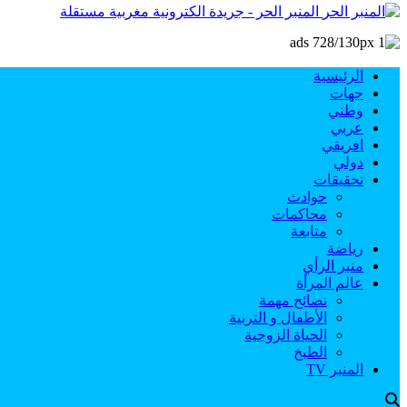
المنبر الحر - جريدة الكترونية مغربية مستقلة
الرئيسية
جهات
وطني
عربي
افريقي
دولي
تحقيقات
حوادث
محاكمات
متابعة
رياضة
منبر الرأي
عالم المرأة
نصائح مهمة
الأطفال و التربية
الحياة الزوجية
الطبخ
المنبر TV