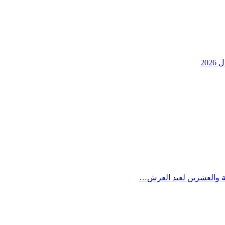
20
بعة والعشرين لعيد العرش…