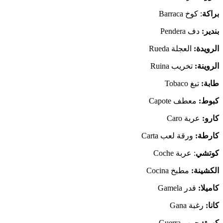
براكة
: كوخ Barraca
بندير
:
دف Pendera
الرويدة
:
العجلة Rueda
الروينة
:
تخريب Ruina
طابة
:
تبغ Tobaco
كبوط
:
معطف Capote
كارو
:
عربة Caro
كارطة
:
ورقة لعب Carta
كوتشي
: عربة Coche
الكشينة
:
مطبخ Cocina
كاميلا
:
قدر Gamela
كانا
:
رغبة Gana
كيرة
:
حرب Guerra