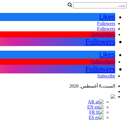
Likes
Followers
Followers
Subscribers
Followers
Likes
Subscribers
Followers
Subscribe
السبت,8 أغسطس, 2026
اللغات
AR
AR
EN
FR
ES