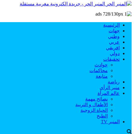
المنبر الحر - جريدة الكترونية مغربية مستقلة
الرئيسية
جهات
وطني
عربي
افريقي
دولي
تحقيقات
حوادث
محاكمات
متابعة
رياضة
منبر الرأي
عالم المرأة
نصائح مهمة
الأطفال و التربية
الحياة الزوجية
الطبخ
المنبر TV