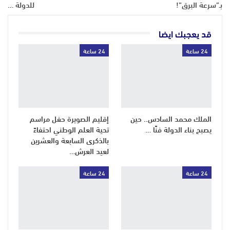
بـ”سرعة البرق”!
للدولة …
قد يعجبك ايضا
24 ساعة
24 ساعة
الملك محمد السادس.. حين
إقليم الصويرة حفل مراسم
يصبح بناء الدولة فنًا …
تحية العلم الوطني احتفاءً
بالذكرى السابعة والعشرين
لعيد العرش…
24 ساعة
24 ساعة