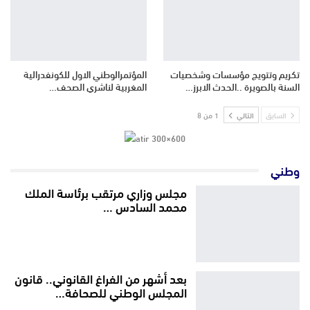
تكريم وتتويج مؤسسات وشخصيات
المؤتمرالوطني الاول للكونفدرالية
السنة بالصويرة ..الحدث الابرز…
المغربية لناشري الصحف…
السابق
التالي
1 من 8
وطني
مجلس وزاري مرتقب برئاسة الملك
محمد السادس …
بعد أشهر من الفراغ القانوني.. قانون
المجلس الوطني للصحافة…