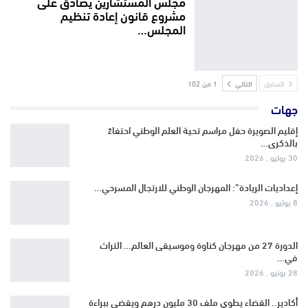
مجلس المستشارين يصادق على
مشروع قانون إعادة تنظيم
المجلس…
السابق
التالي
1 من 102
جهات
إقليم الصويرة حفل مراسم تحية العلم الوطني احتفاءً
بالذكرى…
30 يوليو , 2026
إعداديات الريادة”: المهرجان الوطني للارتجال المسرحي…
8 يوليو , 2026
الدورة 27 من مهرجان كناوة وموسيقى العالم… التراث
في…
28 يونيو , 2026
أكادير.. القضاء يطوي ملف 30 مليون درهم ويقضي ببراءة