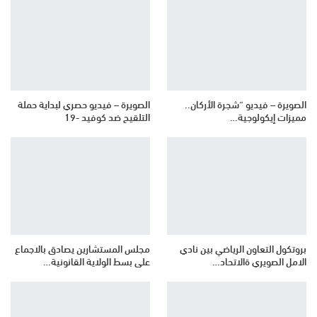
الصويرة – فيديو “شجرة الأركان..
الصويرة – فيديو حصري لبداية حملة
مميزات إيكولوجية…
التلقيح ضد كوفيد -19
بروتكول التعاون الرياضي بين نادي
مجلس المستشارين يصادق بالاجماع
الامل الصويري ةالاتحاد…
على بسط الولاية القانونية…