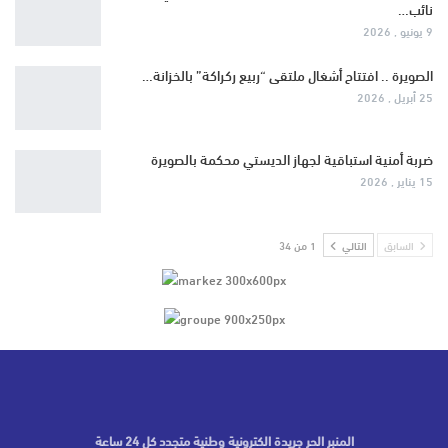
نائب…
9 يونيو , 2026
الصويرة .. افتتاح أشغال ملتقى “ربيع ركراكة” بالخزانة…
25 أبريل , 2026
ضربة أمنية استباقية لجهاز الديستي محكمة بالصويرة
15 يناير , 2026
السابق
التالي
1 من 34
المنبر الحر جريدة الكترونية وطنية متجدد كل 24 ساعة