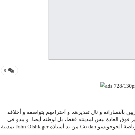
0
يين بآنتصاراته و نال تقديرهم و آحترامهم بتواضعه و أخلاقه
ر فوق العادة ليس لمدينته فقط، بل لوطنه أيضا، و يبدو في
الصورة و هو يتسلم ديبلوم الدرجة الخامسة في رياضة الجوجوتسو Go dan من يد أستاذه John Olshlager بمدينة