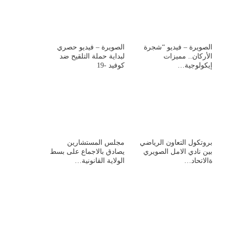
الصويرة – فيديو “شجرة
الصويرة – فيديو حصري
الأركان.. مميزات
لبداية حملة التلقيح ضد
إيكولوجية…
كوفيد -19
بروتكول التعاون الرياضي
مجلس المستشارين
بين نادي الامل الصويري
يصادق بالاجماع على بسط
ةالاتحاد…
الولاية القانونية…