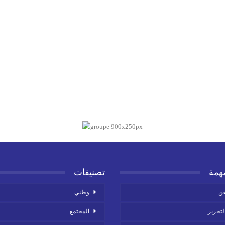
همة
تصنيفات
حن
وطني
لتحرير
المجتمع