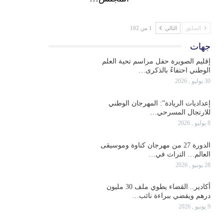
السابق
التالي
1 من 102
جهات
إقليم الصويرة حفل مراسم تحية العلم
الوطني احتفاءً بالذكرى…
30 يوليو , 2026
إعداديات الريادة”: المهرجان الوطني
للارتجال المسرحي…
8 يوليو , 2026
الدورة 27 من مهرجان كناوة وموسيقى
العالم… التراث في…
28 يونيو , 2026
أكادير.. القضاء يطوي ملف 30 مليون
درهم ويقضي ببراءة نائب…
9 يونيو , 2026