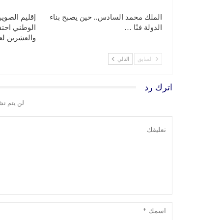
الملك محمد السادس.. حين يصبح بناء
إقليم الصوي
الدولة فنًا …
الوطني احتفا
والعشرين ل
السابق
التالي
اترك رد
لن يتم نش