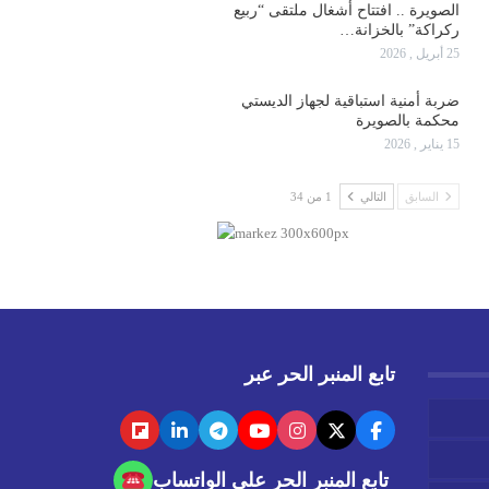
الصويرة .. افتتاح أشغال ملتقى “ربيع
ركراكة” بالخزانة…
25 أبريل , 2026
ضربة أمنية استباقية لجهاز الديستي
محكمة بالصويرة
15 يناير , 2026
السابق
التالي
1 من 34
تابع المنبر الحر عبر
تابع المنبر الحر على الواتساب