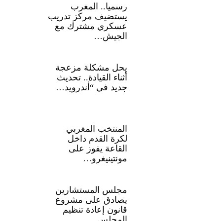
رسميا.. المغرب
يستضيف مركز تدريب
عسكري مشترك مع
الجيش…
يحل مشكلة مزعجة
أثناء القيادة.. تحديث
جديد في “أندرويد…
المنتخب المغربي
لكرة القدم داخل
القاعة يفوز على
مونتينيغرو…
مجلس المستشارين
يصادق على مشروع
قانون إعادة تنظيم
المجلس…