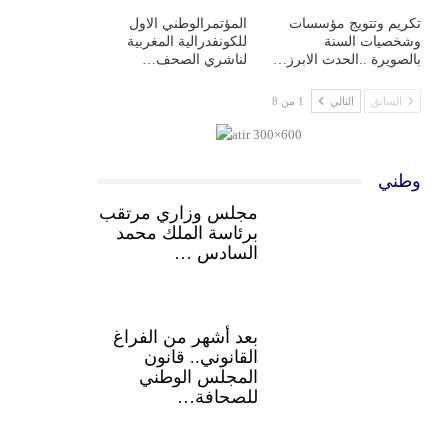
تكريم وتتويج مؤسسات
المؤتمرالوطني الاول
وشخصيات السنة
للكونفدرالية المغربية
بالصويرة ..الحدث الابرز…
لناشري الصحف…
السابق
التالي
1 من 8
وطني
مجلس وزاري مرتقب
برئاسة الملك محمد
السادس …
بعد أشهر من الفراغ
القانوني.. قانون
المجلس الوطني
للصحافة…