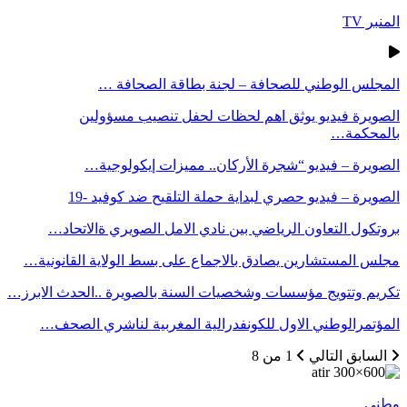
المنبر TV
المجلس الوطني للصحافة – لجنة بطاقة الصحافة …
الصويرة فيديو يوثق اهم لحظات لحفل تنصيب مسؤولين
بالمحكمة…
الصويرة – فيديو “شجرة الأركان.. مميزات إيكولوجية…
الصويرة – فيديو حصري لبداية حملة التلقيح ضد كوفيد -19
بروتكول التعاون الرياضي بين نادي الامل الصويري ةالاتحاد…
مجلس المستشارين يصادق بالاجماع على بسط الولاية القانونية…
تكريم وتتويج مؤسسات وشخصيات السنة بالصويرة ..الحدث الابرز…
المؤتمرالوطني الاول للكونفدرالية المغربية لناشري الصحف…
السابق
التالي
1 من 8
وطني