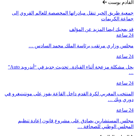
القادم بوست
جمعية طريق الخير تنقل مبادراتها المخصصة للعالم القروي إلى
جماعة الكريمات
قد يعجبك ايضا
المزيد عن المؤلف
24 ساعة
مجلس وزاري مرتقب برئاسة الملك محمد السادس …
24 ساعة
يحل مشكلة مزعجة أثناء القيادة.. تحديث جديد في “أندرويد Auto”
…
24 ساعة
المنتخب المغربي لكرة القدم داخل القاعة يفوز على مونتينيغرو في
دوري ويك …
24 ساعة
مجلس المستشارين يصادق على مشروع قانون إعادة تنظيم
المجلس الوطني للصحافة …