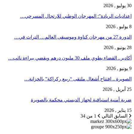
30 يوليو , 2026
إعداديات الريادة”: المهرجان الوطني للارتجال المسرحي…
8 يوليو , 2026
الدورة 27 من مهرجان كناوة وموسيقى العالم… التراث في…
28 يونيو , 2026
أكادير.. القضاء يطوي ملف 30 مليون درهم ويقضي ببراءة نائب…
9 يونيو , 2026
الصويرة .. افتتاح أشغال ملتقى “ربيع ركراكة” بالخزانة…
25 أبريل , 2026
ضربة أمنية استباقية لجهاز الديستي محكمة بالصويرة
15 يناير , 2026
السابق
التالي
1 من 34