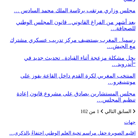
مجلس وزاري مرتقب برئاسة الملك محمد السادس …
بعد أشهر من الفراغ القانوني.. قانون المجلس الوطني
للصحافة…
رسميا.. المغرب يستضيف مركز تدريب عسكري مشترك
مع الجيش…
يحل مشكلة مزعجة أثناء القيادة.. تحديث جديد في
“أندرويد…
المنتخب المغربي لكرة القدم داخل القاعة يفوز على
مونتينيغرو…
مجلس المستشارين يصادق على مشروع قانون إعادة
تنظيم المجلس…
السابق
التالي
1 من 102
جهات
إقليم الصويرة حفل مراسم تحية العلم الوطني احتفاءً بالذكرى…