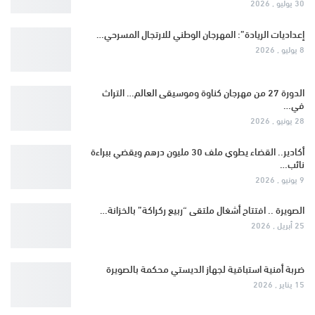
30 يوليو , 2026
إعداديات الريادة”: المهرجان الوطني للارتجال المسرحي…
8 يوليو , 2026
الدورة 27 من مهرجان كناوة وموسيقى العالم… التراث
في…
28 يونيو , 2026
أكادير.. القضاء يطوي ملف 30 مليون درهم ويقضي ببراءة
نائب…
9 يونيو , 2026
الصويرة .. افتتاح أشغال ملتقى “ربيع ركراكة” بالخزانة…
25 أبريل , 2026
ضربة أمنية استباقية لجهاز الديستي محكمة بالصويرة
15 يناير , 2026