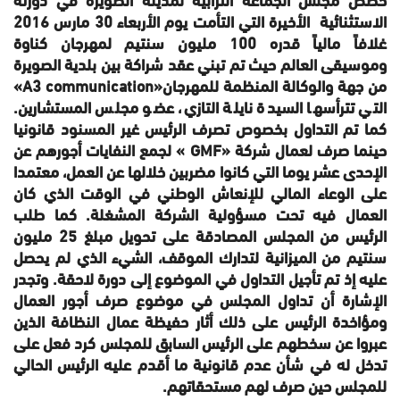
الاستثنائية الأخيرة التي التأمت يوم الأربعاء 30 مارس 2016
غلافاً مالياً قدره 100 مليون سنتيم لمهرجان كناوة
وموسيقى العالم حيث تم تبني عقد شراكة بين بلدية الصويرة
من جهة والوكالة المنظمة للمهرجان
«A3 communication»
التي تترأسها السيدة نايلة التازي، عضو مجلس المستشارين.
كما تم التداول بخصوص تصرف الرئيس غير المسنود قانونيا
حينما صرف لعمال شركة
«GMF »
لجمع النفايات أجورهم عن
الإحدى عشر يوما التي كانوا مضربين خلالها عن العمل، معتمدا
على الوعاء المالي للإنعاش الوطني في الوقت الذي كان
العمال فيه تحت مسؤولية الشركة المشغلة. كما طلب
الرئيس من المجلس المصادقة على تحويل مبلغ 25 مليون
سنتيم من الميزانية لتدارك الموقف، الشيء الذي لم يحصل
عليه إذ تم تأجيل التداول في الموضوع إلى دورة لاحقة. وتجدر
الإشارة أن تداول المجلس في موضوع صرف أجور العمال
ومؤاخدة الرئيس على ذلك أثار حفيظة عمال النظافة الذين
عبروا عن سخطهم على الرئيس السابق للمجلس كرد فعل على
تدخل له في شأن عدم قانونية ما أقدم عليه الرئيس الحالي
للمجلس حين صرف لهم مستحقاتهم.