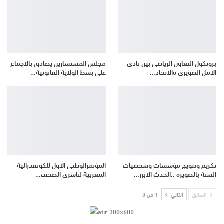
بروتكول التعاون الرياضي بين نادي
مجلس المستشارين يصادق بالاجماع
الامل الصويري ةالاتحاد…
على بسط الولاية القانونية…
تكريم وتتويج مؤسسات وشخصيات
المؤتمرالوطني الاول للكونفدرالية
السنة بالصويرة ..الحدث الابرز…
المغربية لناشري الصحف…
السابق
التالي
1 من 8