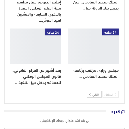
الملك محمد السادس.. حين
إقليم الصويرة حفل مراسم
يصبح بناء الدولة فنًا …
تحية العلم الوطني احتفاءً
بالذكرى السابعة والعشرين
لعيد العرش…
24 ساعة
24 ساعة
مجلس وزاري مرتقب برئاسة
بعد أشهر من الفراغ القانوني..
الملك محمد السادس …
قانون المجلس الوطني
للصحافة يدخل حيز التنفيذ ..
السابق
التالي
اترك رد
لن يتم نشر عنوان بريدك الإلكتروني.