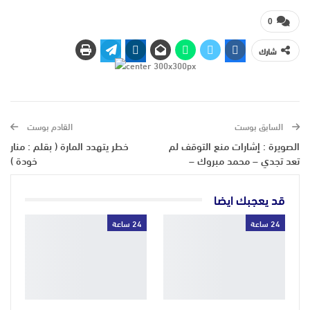
0
شارك
السابق بوست
القادم بوست
الصويرة : إشارات منع التوقف لم
خطر يتهدد المارة ( بقلم : منار
تعد تجدي – محمد مبروك –
خودة )
قد يعجبك ايضا
24 ساعة
24 ساعة