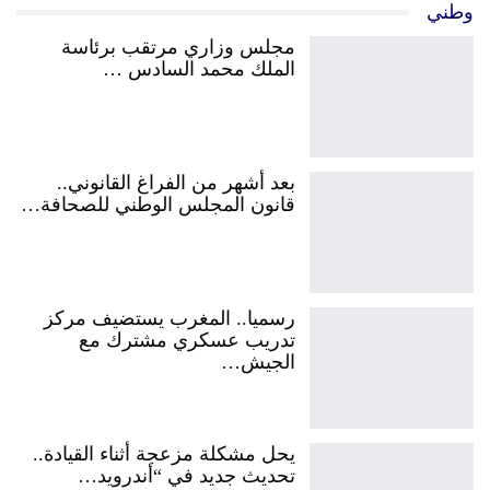
وطني
مجلس وزاري مرتقب برئاسة
الملك محمد السادس …
بعد أشهر من الفراغ القانوني..
قانون المجلس الوطني للصحافة…
رسميا.. المغرب يستضيف مركز
تدريب عسكري مشترك مع
الجيش…
يحل مشكلة مزعجة أثناء القيادة..
تحديث جديد في “أندرويد…