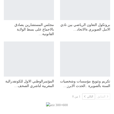
بروتكول التعاون الرياضي بين نادي
مجلس المستشارين يصادق
الامل الصويري ةالاتحاد…
بالاجماع على بسط الولاية
القانونية…
تكريم وتتويج مؤسسات وشخصيات
المؤتمرالوطني الاول للكونفدرالية
السنة بالصويرة ..الحدث الابرز…
المغربية لناشري الصحف…
السابق
التالي
1 من 8