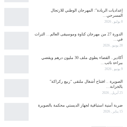
إعداديات الريادة”: المهرجان الوطني للارتجال
المسرحي…
8 يوليو , 2026
الدورة 27 من مهرجان كناوة وموسيقى العالم… التراث
في…
28 يونيو , 2026
أكادير.. القضاء يطوي ملف 30 مليون درهم ويقضي
ببراءة نائب…
9 يونيو , 2026
الصويرة .. افتتاح أشغال ملتقى “ربيع ركراكة”
بالخزانة…
25 أبريل , 2026
ضربة أمنية استباقية لجهاز الديستي محكمة بالصويرة
15 يناير , 2026