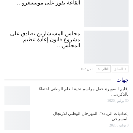
القاعة يفوز على مونتينيغرو…
مجلس المستشارين يصادق على
مشروع قانون إعادة تنظيم
المجلس…
السابق
التالي
1 من 102
جهات
إقليم الصويرة حفل مراسم تحية العلم الوطني احتفاءً
بالذكرى…
30 يوليو , 2026
إعداديات الريادة”: المهرجان الوطني للارتجال
المسرحي…
8 يوليو , 2026