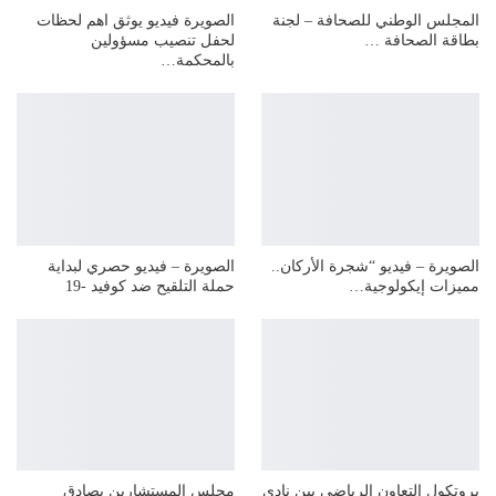
المجلس الوطني للصحافة – لجنة
الصويرة فيديو يوثق اهم لحظات
بطاقة الصحافة …
لحفل تنصيب مسؤولين
بالمحكمة…
الصويرة – فيديو “شجرة الأركان..
الصويرة – فيديو حصري لبداية
مميزات إيكولوجية…
حملة التلقيح ضد كوفيد -19
بروتكول التعاون الرياضي بين نادي
مجلس المستشارين يصادق