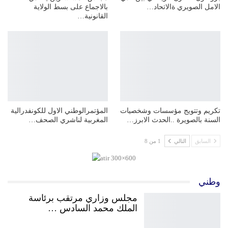
الامل الصويري ةالاتحاد…
بالاجماع على بسط الولاية
القانونية…
تكريم وتتويج مؤسسات وشخصيات
المؤتمرالوطني الاول للكونفدرالية
السنة بالصويرة ..الحدث الابرز…
المغربية لناشري الصحف…
السابق
التالي
1 من 8
وطني
مجلس وزاري مرتقب برئاسة
الملك محمد السادس …