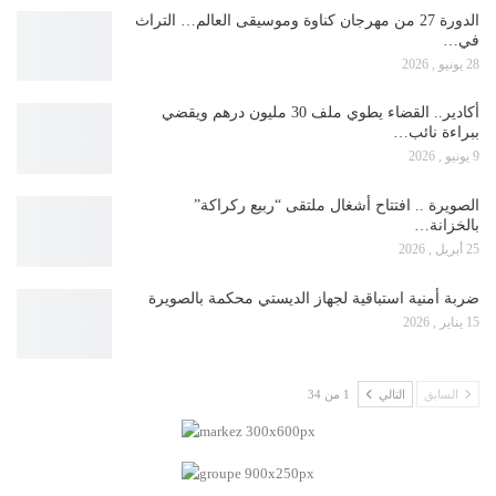
الدورة 27 من مهرجان كناوة وموسيقى العالم… التراث
في…
28 يونيو , 2026
أكادير.. القضاء يطوي ملف 30 مليون درهم ويقضي
ببراءة نائب…
9 يونيو , 2026
الصويرة .. افتتاح أشغال ملتقى “ربيع ركراكة”
بالخزانة…
25 أبريل , 2026
ضربة أمنية استباقية لجهاز الديستي محكمة بالصويرة
15 يناير , 2026
السابق
التالي
1 من 34