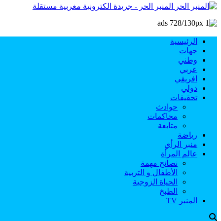
المنبر الحر - جريدة الكترونية مغربية مستقلة
الرئيسية
جهات
وطني
عربي
افريقي
دولي
تحقيقات
حوادث
محاكمات
متابعة
رياضة
منبر الرأي
عالم المرأة
نصائح مهمة
الأطفال و التربية
الحياة الزوجية
الطبخ
المنبر TV