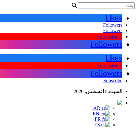
Likes
Followers
Followers
Subscribers
Followers
Likes
Subscribers
Followers
Subscribe
السبت,8 أغسطس, 2026
اللغات
AR
AR
EN
FR
ES