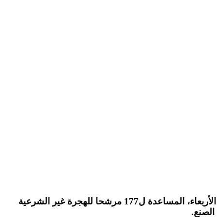
علم لدى مصدر عسكري أن وحدة لخفر السواحل تابعة للبحرية الملكية، تعمل بجنوب المحيط الأطلسي، قدمت، أمس الأربعاء، المساعدة ل177 مرشحا للهجرة غير الشرعية