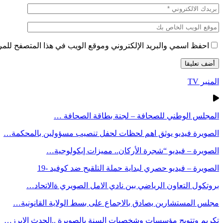
احفظ اسمي والبريد الإلكتروني وموقع الويب في هذا المتصفح للمرة 
المنبر TV
المجلس الوطني للصحافة – لجنة بطاقة الصحافة …
الصويرة فيديو يوثق اهم لحظات لحفل تنصيب مسؤولين بالمحكمة…
الصويرة – فيديو “شجرة الأركان.. مميزات إيكولوجية…
الصويرة – فيديو حصري لبداية حملة التلقيح ضد كوفيد -19
بروتكول التعاون الرياضي بين نادي الامل الصويري ةالاتحاد…
مجلس المستشارين يصادق بالاجماع على بسط الولاية القانونية…
تكريم وتتويج مؤسسات وشخصيات السنة بالصويرة ..الحدث الابرز…