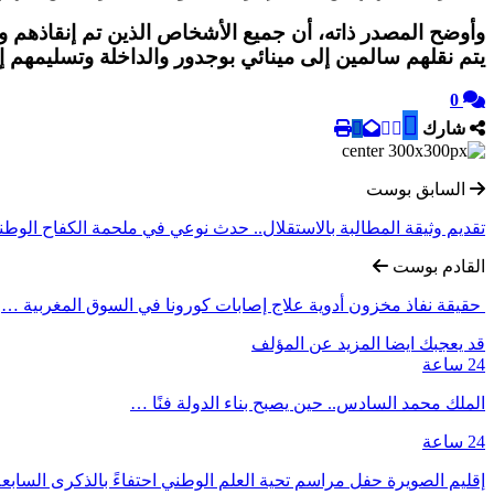
وأوضح المصدر ذاته، أن جميع الأشخاص الذين تم إنقاذهم وال
يتم نقلهم سالمين إلى مينائي بوجدور والداخلة وتسليمهم إل
0
شارك
السابق بوست
تقديم وثيقة المطالبة بالاستقلال.. حدث نوعي في ملحمة الكفاح الوطني
القادم بوست
حقيقة نفاذ مخزون أدوية علاج إصابات كورونا في السوق المغربية …
قد يعجبك ايضا
المزيد عن المؤلف
24 ساعة
الملك محمد السادس.. حين يصبح بناء الدولة فنًا …
24 ساعة
إقليم الصويرة حفل مراسم تحية العلم الوطني احتفاءً بالذكرى السا