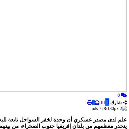
0
شارك
ينحدر معظمهم من بلدان إفريقيا جنوب الصحراء، من بينهم 52 إمرأة و20 طفلا، كانوا على متن قوارب مطاطية تقليدية الصن