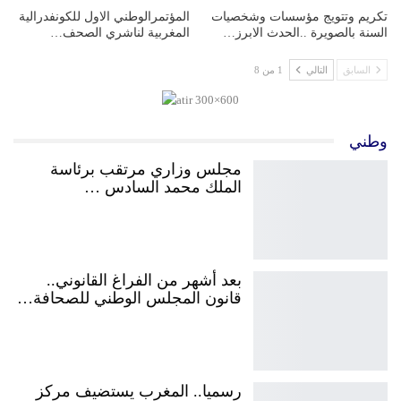
تكريم وتتويج مؤسسات وشخصيات
المؤتمرالوطني الاول للكونفدرالية
السنة بالصويرة ..الحدث الابرز…
المغربية لناشري الصحف…
السابق
التالي
1 من 8
وطني
مجلس وزاري مرتقب برئاسة
الملك محمد السادس …
بعد أشهر من الفراغ القانوني..
قانون المجلس الوطني للصحافة…
رسميا.. المغرب يستضيف مركز