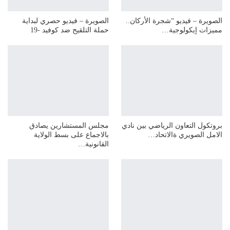
الصويرة – فيديو “شجرة الأركان..
الصويرة – فيديو حصري لبداية
مميزات إيكولوجية…
حملة التلقيح ضد كوفيد -19
بروتكول التعاون الرياضي بين نادي
مجلس المستشارين يصادق
الامل الصويري ةالاتحاد…
بالاجماع على بسط الولاية
القانونية…