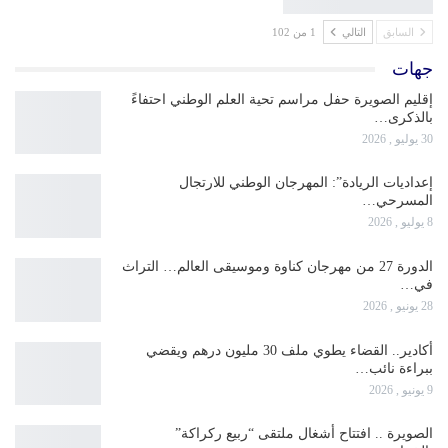
السابق
التالي
1 من 102
جهات
إقليم الصويرة حفل مراسم تحية العلم الوطني احتفاءً
بالذكرى…
30 يوليو , 2026
إعداديات الريادة”: المهرجان الوطني للارتجال
المسرحي…
8 يوليو , 2026
الدورة 27 من مهرجان كناوة وموسيقى العالم… التراث
في…
28 يونيو , 2026
أكادير.. القضاء يطوي ملف 30 مليون درهم ويقضي
ببراءة نائب…
9 يونيو , 2026
الصويرة .. افتتاح أشغال ملتقى “ربيع ركراكة”