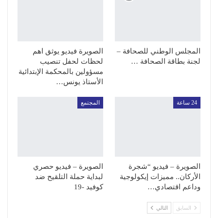
المجلس الوطني للصحافة –
الصويرة فيديو يوثق اهم
لجنة بطاقة الصحافة …
لحظات لحفل تنصيب
مسؤولين بالمحكمة الإبتدائية
الأستاذ يونس…
24 ساعة
المجتمع
الصويرة – فيديو “شجرة
الصويرة – فيديو حصري
الأركان.. مميزات إيكولوجية
لبداية حملة التلقيح ضد
وداعم اقتصادي…
كوفيد -19
السابق
التالي