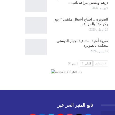
درهم ويقضي ببراءة نائب…
9 يونيو , 2026
الصويرة .. افتتاح أشغال ملتقى “ربيع
ركراكة” بالخزانة…
25 أبريل , 2026
ضربة أمنية استباقية لجهاز الديستي
محكمة بالصويرة
15 يناير , 2026
السابق
التالي
1 من 34
تابع المنبر الحر عبر