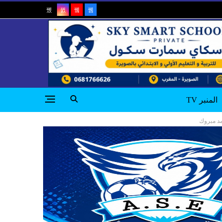
المنبر TV
مد مبروك