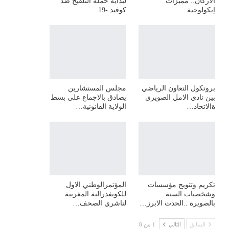
الأركان.. مميزات
لبداية حملة التلقيح ضد
إيكولوجية…
كوفيد -19
بروتكول التعاون الرياضي
مجلس المستشارين
بين نادي الامل الصويري
يصادق بالاجماع على بسط
ةالاتحاد…
الولاية القانونية…
تكريم وتتويج مؤسسات
المؤتمرالوطني الاول
وشخصيات السنة
للكونفدرالية المغربية
بالصويرة ..الحدث الابرز…
لناشري الصحف…
السابق
التالي
1 من 8