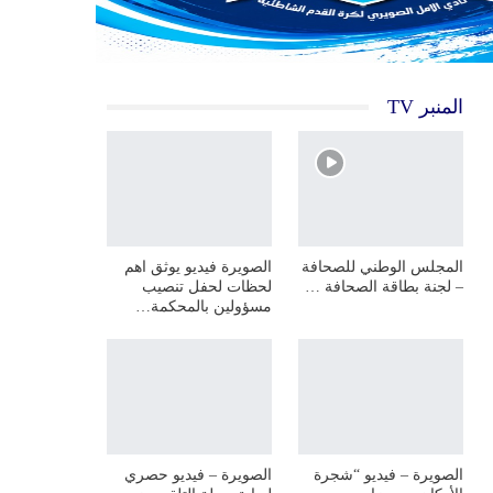
المنبر TV
المجلس الوطني للصحافة
الصويرة فيديو يوثق اهم
– لجنة بطاقة الصحافة …
لحظات لحفل تنصيب
مسؤولين بالمحكمة…
الصويرة – فيديو “شجرة
الصويرة – فيديو حصري