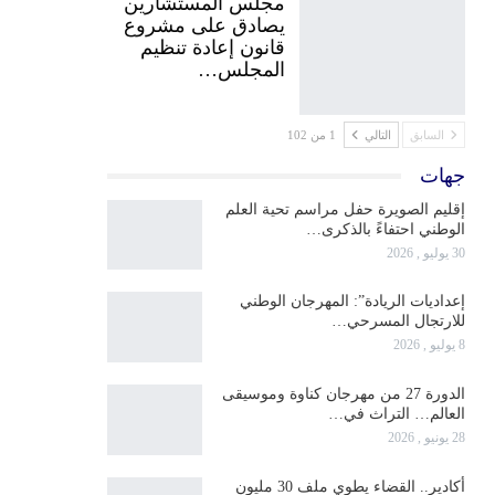
مجلس المستشارين
يصادق على مشروع
قانون إعادة تنظيم
المجلس…
السابق
التالي
1 من 102
جهات
إقليم الصويرة حفل مراسم تحية العلم
الوطني احتفاءً بالذكرى…
30 يوليو , 2026
إعداديات الريادة”: المهرجان الوطني
للارتجال المسرحي…
8 يوليو , 2026
الدورة 27 من مهرجان كناوة وموسيقى
العالم… التراث في…
28 يونيو , 2026
أكادير.. القضاء يطوي ملف 30 مليون