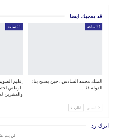
قد يعجبك ايضا
24 ساعة
24 ساعة
الملك محمد السادس.. حين يصبح بناء
إقليم الصوي
الدولة فنًا …
الوطني احتفا
والعشرين ل
السابق
التالي
اترك رد
لن يتم نش