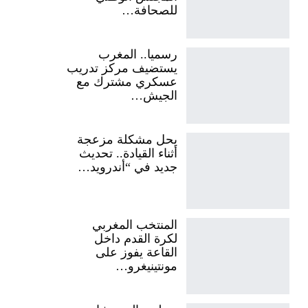
للصحافة…
رسميا.. المغرب
يستضيف مركز تدريب
عسكري مشترك مع
الجيش…
يحل مشكلة مزعجة
أثناء القيادة.. تحديث
جديد في “أندرويد…
المنتخب المغربي
لكرة القدم داخل
القاعة يفوز على
مونتينيغرو…