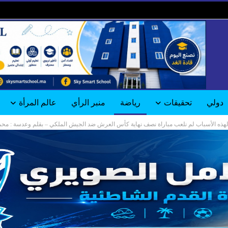
دولي
تحقيقات
رياضة
منبر الرأي
عالم المرأة
 لهذه الأسباب لم نلعب مباراة نصف نهاية كأس العرش ضد الجيش الملكي – بقلم وعدسة : مح