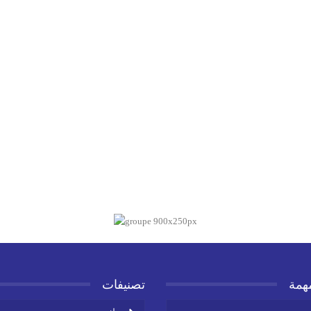
همة
تصنيفات