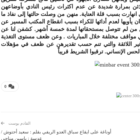
ذثن بمرارة شديدة عن عدم اكثرات رئيس النادي بأوضاعهن
تي انهارت بسبب قلة العناية. منهن من وصلت حالتها إلى نفاذ ما
 يأويها لعدم أدائها للكراء بسبب انقطاع المكتب المسير عن
هن من لم تتوصل بمستحقاتها لمدة خمسة أشهر. كشفن لنا عن
ي مواقف مختلفة خلال المباريات . وعن ظعف مستوى التغذية
ير اللائقة والتي تنم حسب تقديرهن عن ظعف في مؤهلات
حس الإنساني. ترقبوا الشريط قريباً
0
القادم بوست
أوناغة على ايقاع سباق العدو الريفي بقلم : سعيد أحتوش /
عدسة : ياسين مناجي