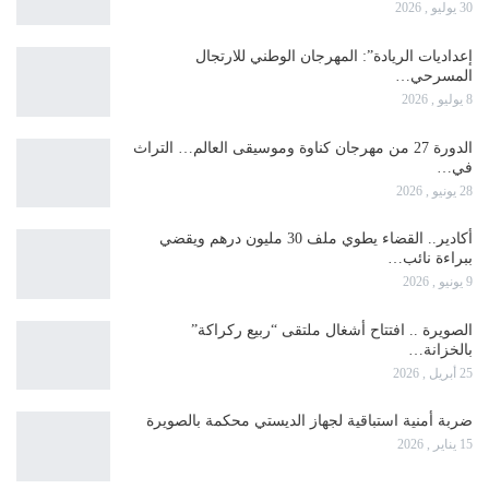
30 يوليو , 2026
إعداديات الريادة”: المهرجان الوطني للارتجال
المسرحي…
8 يوليو , 2026
الدورة 27 من مهرجان كناوة وموسيقى العالم… التراث
في…
28 يونيو , 2026
أكادير.. القضاء يطوي ملف 30 مليون درهم ويقضي
ببراءة نائب…
9 يونيو , 2026
الصويرة .. افتتاح أشغال ملتقى “ربيع ركراكة”
بالخزانة…
25 أبريل , 2026
ضربة أمنية استباقية لجهاز الديستي محكمة بالصويرة
15 يناير , 2026