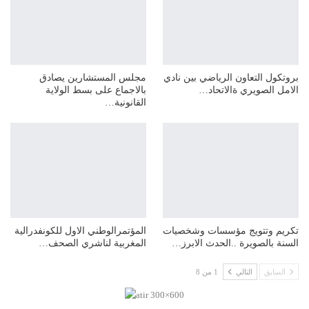
بروتكول التعاون الرياضي بين نادي
مجلس المستشارين يصادق
الامل الصويري ةالاتحاد…
بالاجماع على بسط الولاية
القانونية…
تكريم وتتويج مؤسسات وشخصيات
المؤتمرالوطني الاول للكونفدرالية
السنة بالصويرة ..الحدث الابرز…
المغربية لناشري الصحف…
السابق
التالي
1 من 8