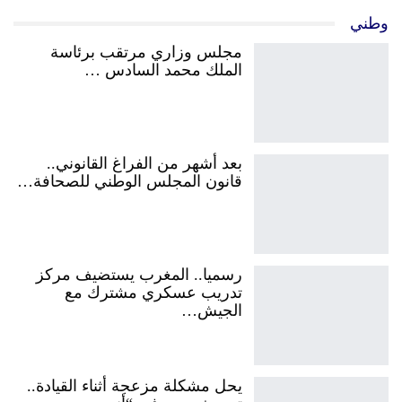
وطني
مجلس وزاري مرتقب برئاسة
الملك محمد السادس …
بعد أشهر من الفراغ القانوني..
قانون المجلس الوطني للصحافة…
رسميا.. المغرب يستضيف مركز
تدريب عسكري مشترك مع
الجيش…
يحل مشكلة مزعجة أثناء القيادة..