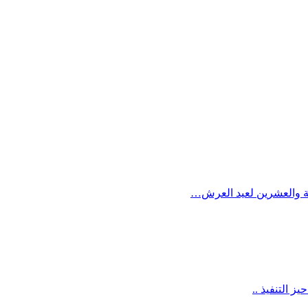
بعة والعشرين لعيد العرش…
 التنفيذ ..