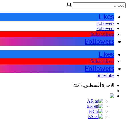
Likes
Followers
Followers
Subscribers
Followers
Likes
Subscribers
Followers
Subscribe
الأحد,9 أغسطس, 2026
اللغات
AR
AR
EN
FR
ES