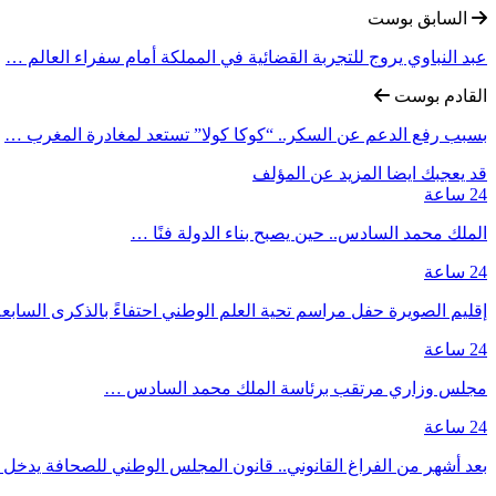
السابق بوست
عبد النباوي يروج للتجربة القضائية في المملكة أمام سفراء العالم …
القادم بوست
بسبب رفع الدعم عن السكر.. “كوكا كولا” تستعد لمغادرة المغرب …
قد يعجبك ايضا
المزيد عن المؤلف
24 ساعة
الملك محمد السادس.. حين يصبح بناء الدولة فنًا …
24 ساعة
إقليم الصويرة حفل مراسم تحية العلم الوطني احتفاءً بالذكرى السا
24 ساعة
مجلس وزاري مرتقب برئاسة الملك محمد السادس …
24 ساعة
بعد أشهر من الفراغ القانوني.. قانون المجلس الوطني للصحافة يدخل حيز