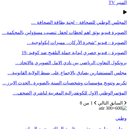
المنبر TV
المجلس الوطني للصحافة – لجنة بطاقة الصحافة …
الصويرة فيديو يوثق اهم لحظات لحفل تنصيب مسؤولين بالمحكمة…
الصويرة – فيديو “شجرة الأركان.. مميزات إيكولوجية…
الصويرة – فيديو حصري لبداية حملة التلقيح ضد كوفيد -19
بروتكول التعاون الرياضي بين نادي الامل الصويري ةالاتحاد…
مجلس المستشارين يصادق بالاجماع على بسط الولاية القانونية…
تكريم وتتويج مؤسسات وشخصيات السنة بالصويرة ..الحدث الابرز…
المؤتمرالوطني الاول للكونفدرالية المغربية لناشري الصحف…
السابق
التالي
1 من 8
وطني
مجلس وزاري مرتقب برئاسة الملك محمد السادس …