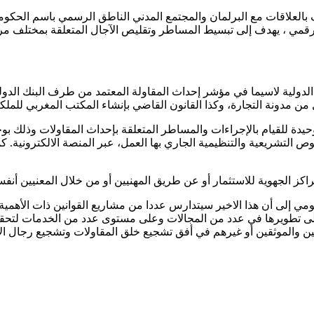
لعلاقات مع البرلمان والمجتمع المدني الناطق الرسمي باسم الحكومة
لرقمي ، يهدف إلى تبسيط المساطر وتقليص الآجال المتعلقة بمختلف مراح
الدولية لاسيما في مؤشر إحداث المقاولة المعتمد من طرف البنك الد
من مدونة التجارة، وكذا القانون القاضي بإنشاء المكتب المغربي للملكية
حيدة للقيام بالإجراءات والمساطر المتعلقة بإحداث المقاولات وذلك بوج
ص التشريعية والتنظيمية الجاري بها العمل، عبر المنصة الالكترونية. ك
مراكز الجهوية للاستثمار أو عن طريق المهنيين أو من خلال المعنيين أنف
إلى أن هذا الاخير سيتدارس عددا من مشاريع القوانين ذات الأهمية الا
على تطويرها في عدد من المجالات وعلى مستوى عدد من الخدمات لتحقيق
ين والموثقين أو غيرهم في أفق تشجيع خلق المقاولات وتشجيع رجال ا