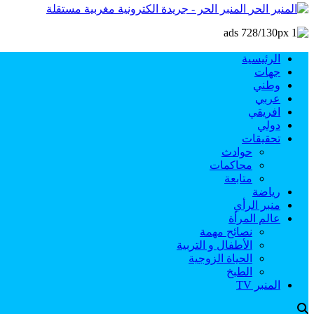
المنبر الحر - جريدة الكترونية مغربية مستقلة
الرئيسية
جهات
وطني
عربي
افريقي
دولي
تحقيقات
حوادث
محاكمات
متابعة
رياضة
منبر الرأي
عالم المرأة
نصائح مهمة
الأطفال و التربية
الحياة الزوجية
الطبخ
المنبر TV