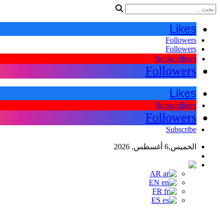
Likes
Followers
Followers
Subscribers
Followers
Likes
Subscribers
Followers
Subscribe
الخميس,6 أغسطس, 2026
اللغات
AR
AR
EN
FR
ES