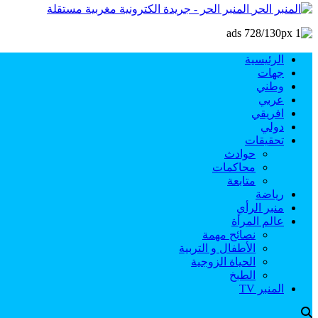
المنبر الحر - جريدة الكترونية مغربية مستقلة
الرئيسية
جهات
وطني
عربي
افريقي
دولي
تحقيقات
حوادث
محاكمات
متابعة
رياضة
منبر الرأي
عالم المرأة
نصائح مهمة
الأطفال و التربية
الحياة الزوجية
الطبخ
المنبر TV