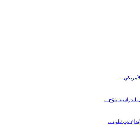
لأمريكي …
 الدراسية يتوّج…