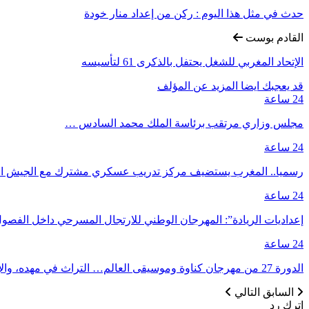
حدث في مثل هذا اليوم : ركن من إعداد منار خودة
القادم بوست
الإتحاد المغربي للشغل يحتفل بالذكرى 61 لتأسيسه
قد يعجبك ايضا
المزيد عن المؤلف
24 ساعة
مجلس وزاري مرتقب برئاسة الملك محمد السادس …
24 ساعة
رسميا.. المغرب يستضيف مركز تدريب عسكري مشترك مع الجيش ا
24 ساعة
إعداديات الريادة”: المهرجان الوطني للارتجال المسرحي داخل الفصول
24 ساعة
الدورة 27 من مهرجان كناوة وموسيقى العالم… التراث في مهده، والإبداع في قلب…
السابق
التالي
اترك رد