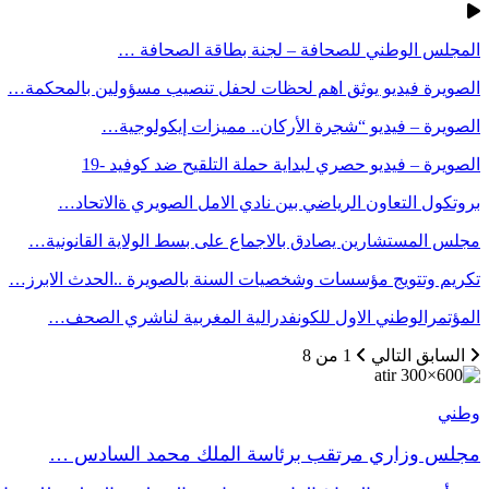
المجلس الوطني للصحافة – لجنة بطاقة الصحافة …
الصويرة فيديو يوثق اهم لحظات لحفل تنصيب مسؤولين بالمحكمة…
الصويرة – فيديو “شجرة الأركان.. مميزات إيكولوجية…
الصويرة – فيديو حصري لبداية حملة التلقيح ضد كوفيد -19
بروتكول التعاون الرياضي بين نادي الامل الصويري ةالاتحاد…
مجلس المستشارين يصادق بالاجماع على بسط الولاية القانونية…
تكريم وتتويج مؤسسات وشخصيات السنة بالصويرة ..الحدث الابرز…
المؤتمرالوطني الاول للكونفدرالية المغربية لناشري الصحف…
السابق
التالي
1 من 8
وطني
مجلس وزاري مرتقب برئاسة الملك محمد السادس …