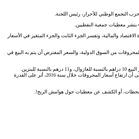
حزب التجمع الوطني للأحرار، رئيس اللجنة.
اء بنشر معطيات جمعية النفطيين.
اقتصاد والمالية، وتفسر الجزء الثابت والجزء المتغير في الأسعار
 18 فبراير الماضي، تكشف العلاقة بين أسعار شراء المحروقات من السوق الدولية، والسعر المفترض أن يتم به البيع في
ورفضت ممثلة التجمع الوطني للأحرار، أن تتم الإحالة عند تحرير بعض فقرات التقرير على مذكرة للمندوبية السامية للتخطيط، خلُصت فيها إلى أن ارتفاع أسعار المحروقات خلال سنة 2016، أثر على القدرة
ي المحطات، أو الكشف عن معطيات حول هوامش الربح!.