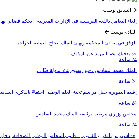
السابق بوست
إلغاء التعامل باللغة الفرنسية في الإدارات المغربية .. بحكم قضائي نها
القادم بوست
الزفزافي يفاجئ المحكمة ويهنئ الملك بنجاح العملية الجراحية …
قد يعجبك ايضا
المزيد عن المؤلف
24 ساعة
الملك محمد السادس.. حين يصبح بناء الدولة فنًا …
24 ساعة
إقليم الصويرة حفل مراسم تحية العلم الوطني احتفاءً بالذكرى السا
24 ساعة
مجلس وزاري مرتقب برئاسة الملك محمد السادس …
24 ساعة
بعد أشهر من الفراغ القانوني.. قانون المجلس الوطني للصحافة يدخل حيز