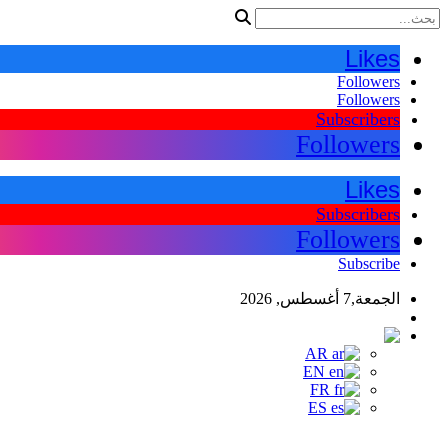
Likes
Followers
Followers
Subscribers
Followers
Likes
Subscribers
Followers
Subscribe
الجمعة,7 أغسطس, 2026
اللغات
AR
AR
EN
FR
ES