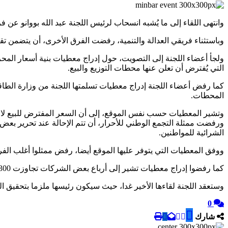
وانتهى اللقاء إلى ما يُشبه انسحاب لرئيس اللجنة عبد الله بووانو عن
وباستثناء فريقي العدالة والتنمية، رفضت الفرق الأخرى، أن يتضمن تقري
ولجأ أعضاء اللجنة إلى التصويت، حول إدراج معطيات بنية أسعار المحر
التي يُفترض أن تعلن عنها محطات التوزيع والبيع.
المحطات.
وتشير المعطيات حسب نفس الموقع، إلى أن السعر المفترض للبيع لا يتجاوز 7 دراهم بالنسبة للبنزين و6 دراهم للغازوال، بينما تجاوزت أسعار البيع 10 دراهم بالنسبة للغازوال، و11 دره
الشرائية للمواطنين.
ووفق المعطيات التي يتوفر عليها الموقع أيضا، رفض ممثلوا أغلب الف
كما رفضوا إدراج معطيات تشير إلى أرباع بعض الشركات تجاوزت 300 بالمائة أحيانا، بعد تحرير أسعار المحروقات.
وستعقد اللجنة لقاءها الأخير غدا، حيث سيكون رئيسها ملزما بتحقيق ال
0
شارك