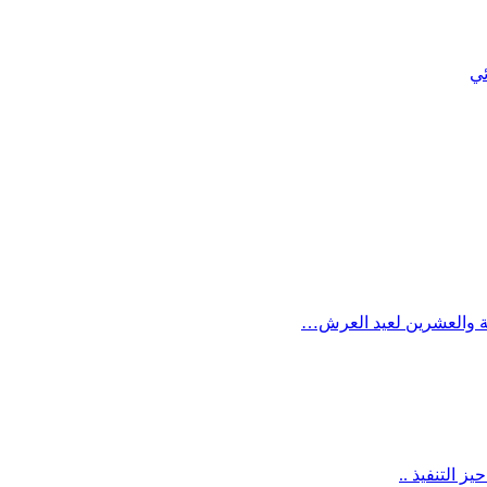
ئي
بعة والعشرين لعيد العرش…
 التنفيذ ..