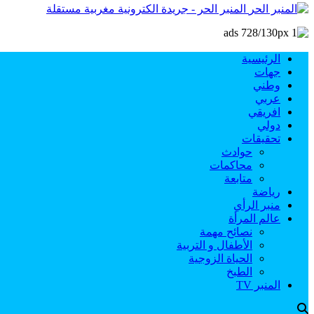
المنبر الحر - جريدة الكترونية مغربية مستقلة
الرئيسية
جهات
وطني
عربي
افريقي
دولي
تحقيقات
حوادث
محاكمات
متابعة
رياضة
منبر الرأي
عالم المرأة
نصائح مهمة
الأطفال و التربية
الحياة الزوجية
الطبخ
المنبر TV