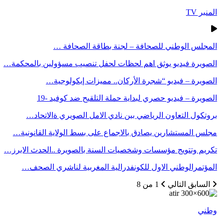
المنبر TV
المجلس الوطني للصحافة – لجنة بطاقة الصحافة …
الصويرة فيديو يوثق اهم لحظات لحفل تنصيب مسؤولين بالمحكمة…
الصويرة – فيديو “شجرة الأركان.. مميزات إيكولوجية…
الصويرة – فيديو حصري لبداية حملة التلقيح ضد كوفيد -19
بروتكول التعاون الرياضي بين نادي الامل الصويري ةالاتحاد…
مجلس المستشارين يصادق بالاجماع على بسط الولاية القانونية…
تكريم وتتويج مؤسسات وشخصيات السنة بالصويرة ..الحدث الابرز…
المؤتمرالوطني الاول للكونفدرالية المغربية لناشري الصحف…
السابق
التالي
1 من 8
وطني