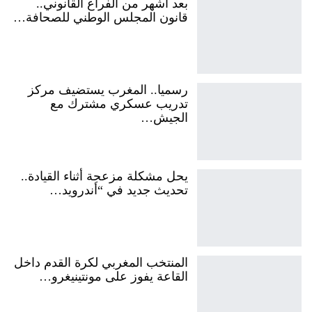
بعد أشهر من الفراغ القانوني..
قانون المجلس الوطني للصحافة…
رسميا.. المغرب يستضيف مركز
تدريب عسكري مشترك مع
الجيش…
يحل مشكلة مزعجة أثناء القيادة..
تحديث جديد في “أندرويد…
المنتخب المغربي لكرة القدم داخل
القاعة يفوز على مونتينيغرو…