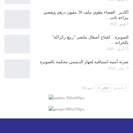
أكادير.. القضاء يطوي ملف 30 مليون درهم ويقضي
ببراءة نائب…
9 يونيو , 2026
الصويرة .. افتتاح أشغال ملتقى “ربيع ركراكة”
بالخزانة…
25 أبريل , 2026
ضربة أمنية استباقية لجهاز الديستي محكمة بالصويرة
15 يناير , 2026
السابق
التالي
1 من 34