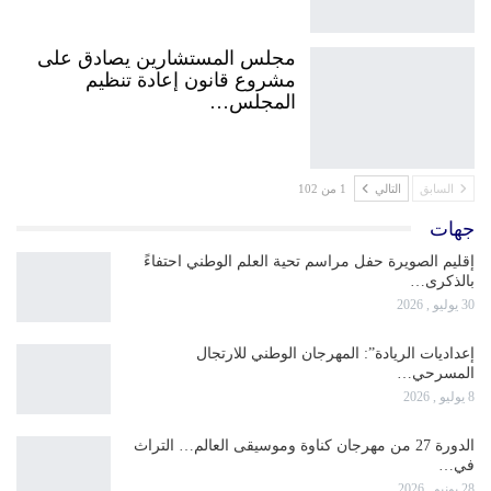
مجلس المستشارين يصادق على
مشروع قانون إعادة تنظيم
المجلس…
السابق
التالي
1 من 102
جهات
إقليم الصويرة حفل مراسم تحية العلم الوطني احتفاءً
بالذكرى…
30 يوليو , 2026
إعداديات الريادة”: المهرجان الوطني للارتجال
المسرحي…
8 يوليو , 2026
الدورة 27 من مهرجان كناوة وموسيقى العالم… التراث
في…
28 يونيو , 2026