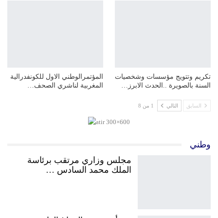
تكريم وتتويج مؤسسات وشخصيات
المؤتمرالوطني الاول للكونفدرالية
السنة بالصويرة ..الحدث الابرز…
المغربية لناشري الصحف…
السابق
التالي
1 من 8
وطني
مجلس وزاري مرتقب برئاسة
الملك محمد السادس …