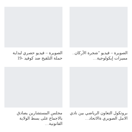
الصويرة – فيديو “شجرة الأركان..
الصويرة – فيديو حصري لبداية
مميزات إيكولوجية…
حملة التلقيح ضد كوفيد -19
بروتكول التعاون الرياضي بين نادي
مجلس المستشارين يصادق
الامل الصويري ةالاتحاد…
بالاجماع على بسط الولاية
القانونية…