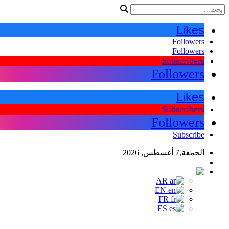
Likes
Followers
Followers
Subscribers
Followers
Likes
Subscribers
Followers
Subscribe
الجمعة,7 أغسطس, 2026
اللغات
AR
AR
EN
FR
ES