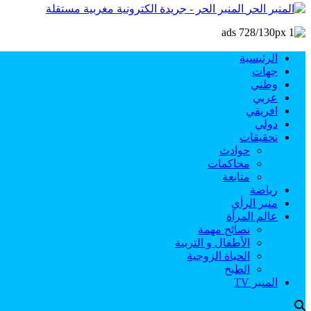
المنبر الحر - جريدة الكترونية مغربية مستقلة
الرئيسية
جهات
وطني
عربي
افريقي
دولي
تحقيقات
حوادث
محاكمات
متابعة
رياضة
منبر الرأي
عالم المرأة
نصائح مهمة
الأطفال و التربية
الحياة الزوجية
الطبخ
المنبر TV