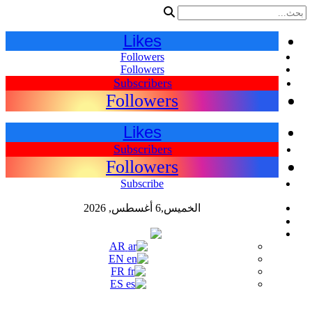
Likes
Followers
Followers
Subscribers
Followers
Likes
Subscribers
Followers
Subscribe
الخميس,6 أغسطس, 2026
اللغات
AR
AR
EN
FR
ES