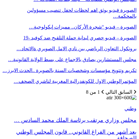
الصويرة فيديو يوثق اهم لحظات لحفل تنصيب مسؤولين
بالمحكمة…
الصويرة – فيديو “شجرة الأركان.. مميزات إيكولوجية…
الصويرة – فيديو حصري لبداية حملة التلقيح ضد كوفيد -19
بروتكول التعاون الرياضي بين نادي الامل الصويري ةالاتحاد…
مجلس المستشارين يصادق بالاجماع على بسط الولاية القانونية…
تكريم وتتويج مؤسسات وشخصيات السنة بالصويرة ..الحدث الابرز…
المؤتمرالوطني الاول للكونفدرالية المغربية لناشري الصحف…
السابق
التالي
1 من 8
وطني
مجلس وزاري مرتقب برئاسة الملك محمد السادس …
بعد أشهر من الفراغ القانوني.. قانون المجلس الوطني
للصحافة…