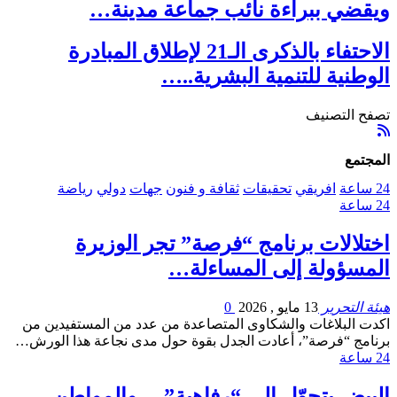
ويقضي ببراءة نائب جماعة مدينة…
الاحتفاء بالذكرى الـ21 لإطلاق المبادرة
الوطنية للتنمية البشرية..…
تصفح التصنيف
المجتمع
24 ساعة
افريقي
تحقيقات
ثقافة و فنون
جهات
دولي
رياضة
24 ساعة
اختلالات برنامج “فرصة” تجر الوزيرة
المسؤولة إلى المساءلة…
هيئة التحرير
13 مايو , 2026
0
اكدت البلاغات والشكاوى المتصاعدة من عدد من المستفيدين من
برنامج “فرصة”، أعادت الجدل بقوة حول مدى نجاعة هذا الورش…
24 ساعة
البيض يتحوّل إلى “رفاهية”… والمواطن