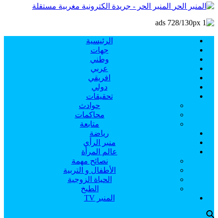
المنبر الحر - جريدة الكترونية مغربية مستقلة
الرئيسية
جهات
وطني
عربي
افريقي
دولي
تحقيقات
حوادث
محاكمات
متابعة
رياضة
منبر الرأي
عالم المرأة
نصائح مهمة
الأطفال و التربية
الحياة الزوجية
الطبخ
المنبر TV