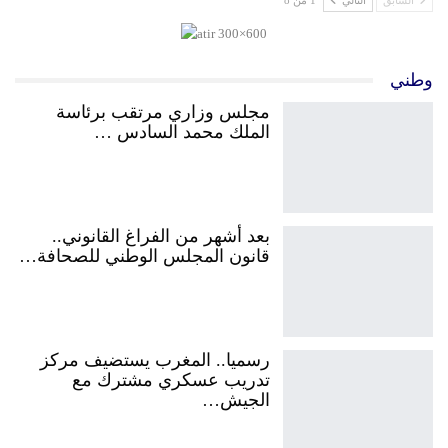
السابق
التالي
1 من 8
وطني
مجلس وزاري مرتقب برئاسة
الملك محمد السادس …
بعد أشهر من الفراغ القانوني..
قانون المجلس الوطني للصحافة…
رسميا.. المغرب يستضيف مركز
تدريب عسكري مشترك مع
الجيش…