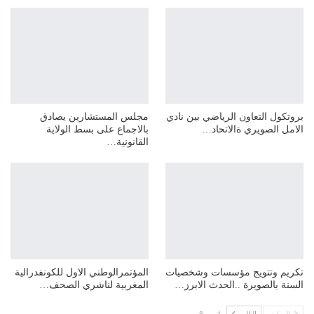
بروتكول التعاون الرياضي بين نادي
مجلس المستشارين يصادق
الامل الصويري ةالاتحاد…
بالاجماع على بسط الولاية
القانونية…
تكريم وتتويج مؤسسات وشخصيات
المؤتمرالوطني الاول للكونفدرالية
السنة بالصويرة ..الحدث الابرز…
المغربية لناشري الصحف…