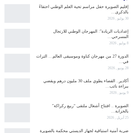
إقليم الصويرة حفل مراسم تحية العلم الوطني احتفاءً
بالذكرى…
30 يوليو , 2026
إعداديات الريادة”: المهرجان الوطني للارتجال
المسرحي…
8 يوليو , 2026
الدورة 27 من مهرجان كناوة وموسيقى العالم… التراث
في…
28 يونيو , 2026
أكادير.. القضاء يطوي ملف 30 مليون درهم ويقضي
ببراءة نائب…
9 يونيو , 2026
الصويرة .. افتتاح أشغال ملتقى “ربيع ركراكة”
بالخزانة…
25 أبريل , 2026
ضربة أمنية استباقية لجهاز الديستي محكمة بالصويرة