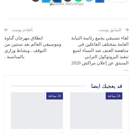
السابق بوست
القادم بوست
لقاء تنسيقي يجمع رئاسة النيابة
انطلاق مهرجان گناوة
العامة بمختلف الفاعلين في
وموسيقى العالم بعد سنتين من
مناهضة العنف ضد النساء لتتبع
التوقف ..ونشاط وزاري
تنفيذ البروتوكول الترابي
بالمناسبة .
المنبثق عن إعلان مراكش 2020
…
قد يعجبك ايضا
24 ساعة
24 ساعة