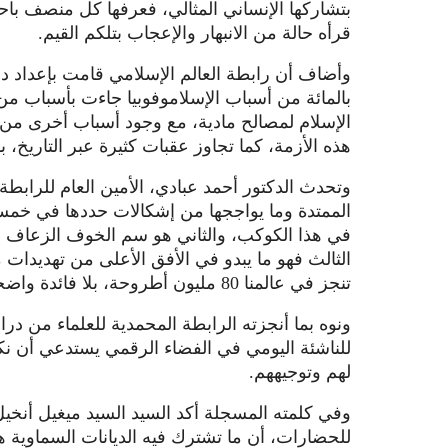
بتشاركها الإنساني المثالي، فعرفها كل منصف با
قرأه حالة من الانبهار والإعجاب بتلكم القيم.
بالمائة من أسباب الإسلاموفوبيا جاءت بأسباب م
الإسلام لمصالح مادية، مع وجود أسباب أخرى من ا
هذه الأزمة، كما تجاوز عقبات كثيرة عبر التاريخ، ب
وتحدث الدكتور أحمد عبادي، الأمين العام للرابطة 
الممتدة وما يواججها من إشكالات حددها في خمسة
في هذا الكوكب، والثاني هو سم الخوف الزعاف وال
الثالث فهو ما يبدو في الأفق الأعلى من تهديدا
تنجز في عالمنا 80 مليون أطروحة، بلا فائدة واضحة، وخامسا حاجة أسرتنا الإنسانية إلى مزيد من الحكمة.
ونوه بما أنجزته الرابطة المحمدية للعلماء من د
للناشئة اليومي في الفضاء الرقمي يستدعي أن نك
لهم وتوجيههم.
وفي كلمته المسجلة أكد السيد السيد ميغيل أنخيل
للحضارات، أن ما تشترك فيه الديانات السماوية هو