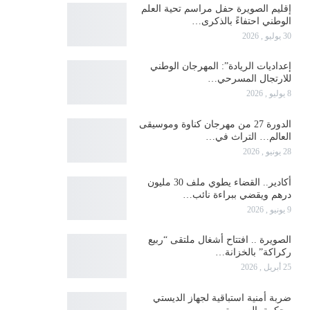
إقليم الصويرة حفل مراسم تحية العلم
الوطني احتفاءً بالذكرى…
30 يوليو , 2026
إعداديات الريادة”: المهرجان الوطني
للارتجال المسرحي…
8 يوليو , 2026
الدورة 27 من مهرجان كناوة وموسيقى
العالم… التراث في…
28 يونيو , 2026
أكادير.. القضاء يطوي ملف 30 مليون
درهم ويقضي ببراءة نائب…
9 يونيو , 2026
الصويرة .. افتتاح أشغال ملتقى “ربيع
ركراكة” بالخزانة…
25 أبريل , 2026
ضربة أمنية استباقية لجهاز الديستي