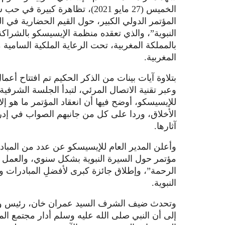
الخميس (27 مايو 2021)، تظاهرة
المؤتمر الدولي الكبير، حول القيم الحضارية في ا
النبوية”، والذي تعقده منظمة الإيسيسكو بالشراكة
بالمملكة المغربية، تحت الرعاية الملكية السام
المغربية.
بتلاوة آيات بينات من الذكر الحكيم تم افتتاح أعم
وعبر تقنية الاتصال المرئي، لتبدأ الجلسة الشرفية
للإيسيسكو، أوضح فيها أن انعقاد المؤتمر ما هو إل
الأخلاق، وردا على كل من جانبهم الصواب في إدرا
آثارها.
وأعلن المدير العام للإيسيسكو عن عدد من المبادرا
مؤتمر حول السيرة النبوية بشكل سنوي، والعمل ع
الرحمة”، وإطلاق جائزة كبرى لأفضلِ المبادرات و
النبوية.
وتحدث ضيف الشرف السيد عمران خان، رئيس وزرا
إلى أن النبي صلى الله عليه وسلم أدار مجتمع الم