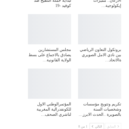
الأركان.. مميزات
لبداية حملة التلقيح ضد
إيكولوجية…
كوفيد -19
بروتكول التعاون الرياضي
مجلس المستشارين
بين نادي الامل الصويري
يصادق بالاجماع على بسط
ةالاتحاد…
الولاية القانونية…
تكريم وتتويج مؤسسات
المؤتمرالوطني الاول
وشخصيات السنة
للكونفدرالية المغربية
بالصويرة ..الحدث الابرز…
لناشري الصحف…
السابق
التالي
1 من 8