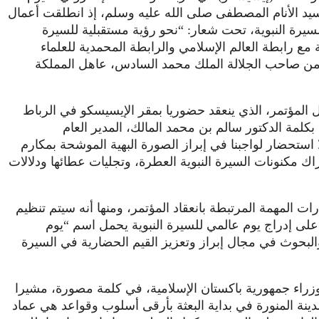
 كبيرة في حب سيد الأنام المصطفى صلى الله عليه وسلم، إذ انطلقت أعمال
لسيرة النبوية، تحت شعار: “نحو رؤية مستقبلية للسيرة
 مع رابطة العالم الإسلامي والرابطة المحمدية للعلماء
ية من صاحب الجلالة الملك محمد السادس، عاهل المملكة
ال المؤتمر، الذي ينعقد حضوريا بمقر الإيسيسكو في الرباط
 بكلمة الدكتور سالم بن محمد المالك، المدير العام
ا استحضار لواجبنا في إبراز الصورة البهية الموشحة بمكارم
ك مكنونات السيرة النبوية العطرة، وتجليات عطائها ودلالات
ت المهمة المرتبطة بانعقاد المؤتمر، ومنها أنه سيتم تنظيم
لى إدراج يوم عالمي للسيرة النبوية يحمل اسم “يوم
البحوث في مجال إبراز وتعزيز القيم الحضارية في السيرة
ء جمهورية باكستان الإسلامية، في كلمة مصورة، مشيرا
دينة المنورة في بداية البعثة بأرقى أسلوب وقواعد هي عماد