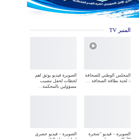
المنبر TV
المجلس الوطني للصحافة
الصويرة فيديو يوثق اهم
– لجنة بطاقة الصحافة …
لحظات لحفل تنصيب
مسؤولين بالمحكمة…
الصويرة – فيديو “شجرة
الصويرة – فيديو حصري