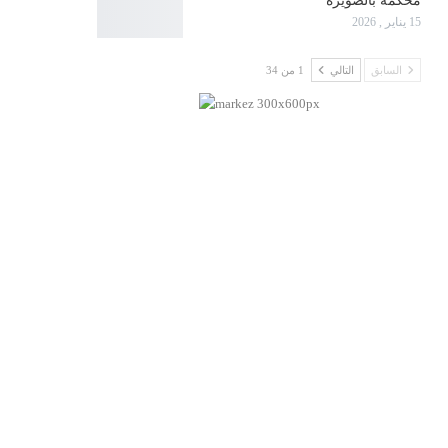
محكمة بالصويرة
15 يناير , 2026
السابق
التالي
1 من 34