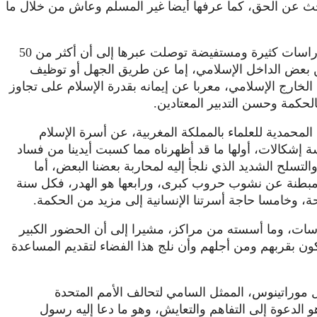
حث عن الحق، كما عرفها أيضا غير المسلم وعاش من خلال ما
وأضاف أن رابطة العالم الإسلامي قامت بإعداد دراسات كثيرة ومستفيضة توصلت عبرها إلى أن أكثر من 50
ن بعض الداخل الإسلامي، إما عن طريق الجهل أو توظيف
لخارج الإسلامي، معربا عن إيمانه بقدرة الإسلام على تجاوز
الحكمة وحسن التدبير المعتادين.
المحمدية للعلماء بالمملكة المغربية، عن أسرة الإسلام
 إشكالات، أولها ما قد أظهرناه مما كسبت أيدينا من فساد
تسلح الشديد الذي نلجأ إليه لمحاربة بعضنا البعض، أما
ت مبطنة عن نشوب حروب كبرى، ورابعها هو الهدر، فكل سنة
راسات، وما أسسته من مراكز، مشيرا إلى أن الحضور الكبير
ون بقربهم ومن أجلهم وأن نلج هذا الفضاء لتقديم المساعدة
 موراتينوس، الممثل السامي لتحالف الأمم المتحدة
 الدعوة إلى التفاهم والتعايش، وهو ما دعا إليه رسول