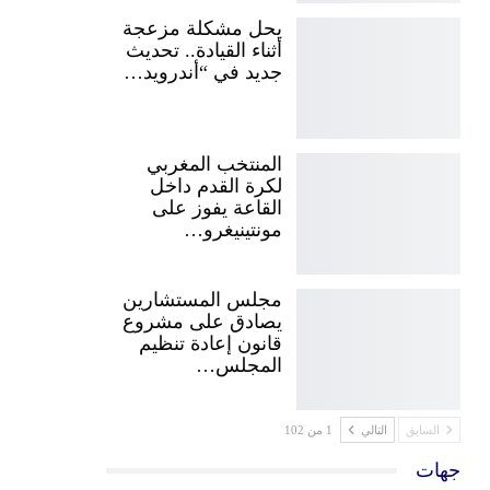
يحل مشكلة مزعجة
أثناء القيادة.. تحديث
جديد في “أندرويد…
المنتخب المغربي
لكرة القدم داخل
القاعة يفوز على
مونتينيغرو…
مجلس المستشارين
يصادق على مشروع
قانون إعادة تنظيم
المجلس…
السابق
التالي
1 من 102
جهات