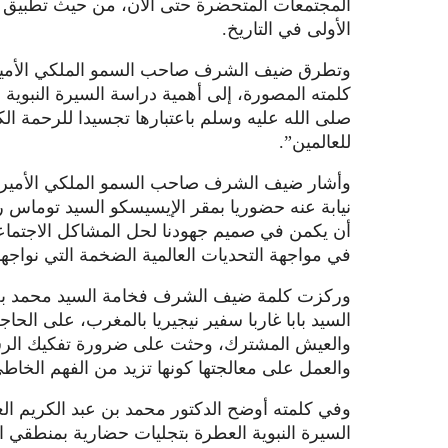
المجتمعات المتحضرة حتى الآن، من حيث تطبيق الق
الأولى في التاريخ.
وتطرق ضيف الشرف صاحب السمو الملكي الأمير ا
كلمته المصورة، إلى أهمية دراسة السيرة النبوي
صلى الله عليه وسلم باعتبارها تجسيدا للرحمة الكو
للعالمين”.
وأشار ضيف الشرف صاحب السمو الملكي الأمير شارل
نيابة عنه حضوريا بمقر الإيسيسكو السيد توماس ر
أن يكمن في صميم جهودنا لحل المشاكل الاجتماعية
في مواجهة التحديات العالمية الضخمة التي نواجهها
وركزت كلمة ضيف الشرف فخامة السيد محمد بخاري، 
السيد بابا غاربا سفير نيجيريا بالمغرب، على الحا
والعيش المشترك، وحثت على ضرورة تفكيك الرسائ
والعمل على معالجتها كونها تزيد من الفهم الخا
وفي كلمته أوضح الدكتور محمد بن عبد الكريم الع
السيرة النبوية العطرة بتجليات حضارية بمنطقي ا