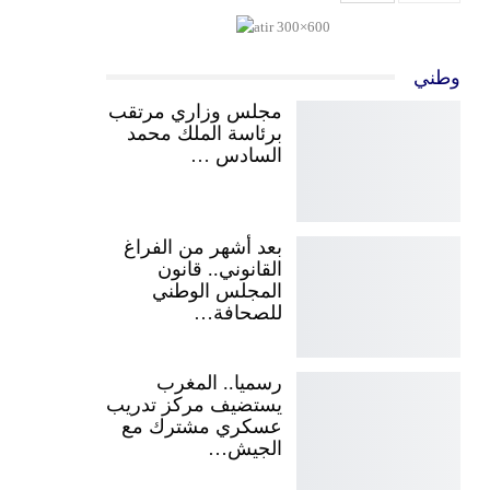
وطني
مجلس وزاري مرتقب
برئاسة الملك محمد
السادس …
بعد أشهر من الفراغ
القانوني.. قانون
المجلس الوطني
للصحافة…
رسميا.. المغرب
يستضيف مركز تدريب
عسكري مشترك مع
الجيش…