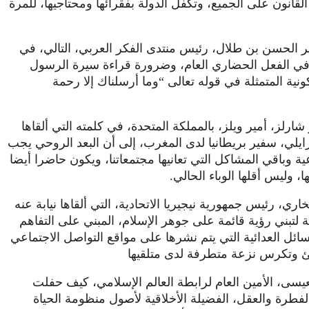
انون على الجميع، وتكفل الدولة بفقرائها ومحتاجيها، للمرة
لحسن بن طلال، رئيس منتدى الفكر العربي، التالي، في
ة في الفعل الحضاري العام، وضرورة قراءة سيرة الرسول
نية المتمثلة في قوله تعالى “وما أرسلناك إلا رحمة
ز، أمير ويلز، بالمملكة المتحدة، في كلمته التي ألقاها
ايلي، سفير بريطانيا لدى المغرب، إلى أن البعد الروحي يجب
 وباقي المشاكل التي تعانيها مجتمعاتنا، ويكون حاضرا أيضا
، وليس أقلها الوباء الحالي.
رئيس جمهورية نيجيريا الاتحادية، التي ألقاها نيابة عنه
جة لتبني رؤية قائمة على جوهر الإسلام، المبني على التفاهم
ل العدائية التي يتم نشرها على مواقع التواصل الاجتماعي
طئ وتكرس نزعة متطرفة لدى متلقيها
يسى، الأمين العام لرابطة العالم الإسلامي، كيف حفلت
لفطرة والعقل، الفضيلة الأخلاقية لأصول منظومة الحياة