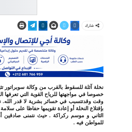
شارك
نخلة آئلة للسقوط بالقرب من وكالة سوبراتور تث
خصوصا في مواجهتها للرياح القوية التي تعرفها ا
وقت وقدتتسبب في خسائر بشرية لا قدر الله. نت
بإقتلاع النخلة أو إعادة تقويمها حفاظا على سل
الثاني و موسم ركراكة . حيث نتمنى صادقين أن 
للمواطن فيه .