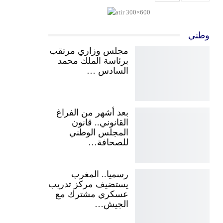
وطني
مجلس وزاري مرتقب
برئاسة الملك محمد
السادس …
بعد أشهر من الفراغ
القانوني.. قانون
المجلس الوطني
للصحافة…
رسميا.. المغرب
يستضيف مركز تدريب
عسكري مشترك مع
الجيش…