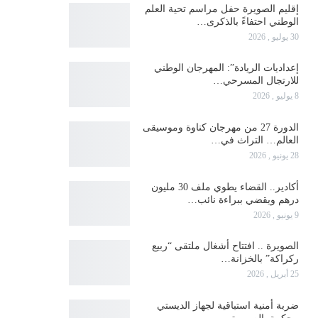
إقليم الصويرة حفل مراسم تحية العلم
الوطني احتفاءً بالذكرى…
30 يوليو , 2026
إعداديات الريادة”: المهرجان الوطني
للارتجال المسرحي…
8 يوليو , 2026
الدورة 27 من مهرجان كناوة وموسيقى
العالم… التراث في…
28 يونيو , 2026
أكادير.. القضاء يطوي ملف 30 مليون
درهم ويقضي ببراءة نائب…
9 يونيو , 2026
الصويرة .. افتتاح أشغال ملتقى “ربيع
ركراكة” بالخزانة…
25 أبريل , 2026
ضربة أمنية استباقية لجهاز الديستي