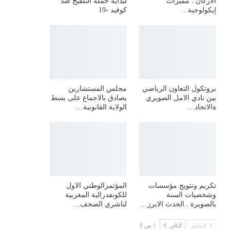
الأركان.. مميزات
لبداية حملة التلقيح ضد
إيكولوجية…
كوفيد -19
بروتكول التعاون الرياضي
مجلس المستشارين
بين نادي الامل الصويري
يصادق بالاجماع على بسط
ةالاتحاد…
الولاية القانونية…
تكريم وتتويج مؤسسات
المؤتمرالوطني الاول
وشخصيات السنة
للكونفدرالية المغربية
بالصويرة ..الحدث الابرز…
لناشري الصحف…
السابق
التالي
1 من 8