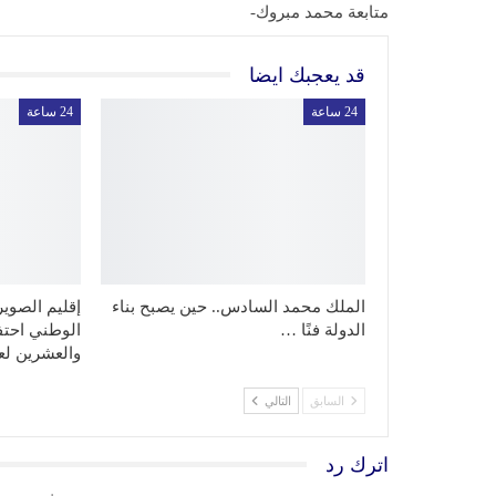
متابعة محمد مبروك-
قد يعجبك ايضا
24 ساعة
24 ساعة
الملك محمد السادس.. حين يصبح بناء
إقليم الصوي
الدولة فنًا …
الوطني احتفا
والعشرين ل
السابق
التالي
اترك رد