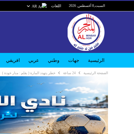
السبت,8 أغسطس, 2026
اللغات
AR
الرئيسية
جهات
وطني
عربي
افريقي
الصفحة الرئيسية
24 ساعة
خطر يتهدد المارة ( بقلم : منار خودة )