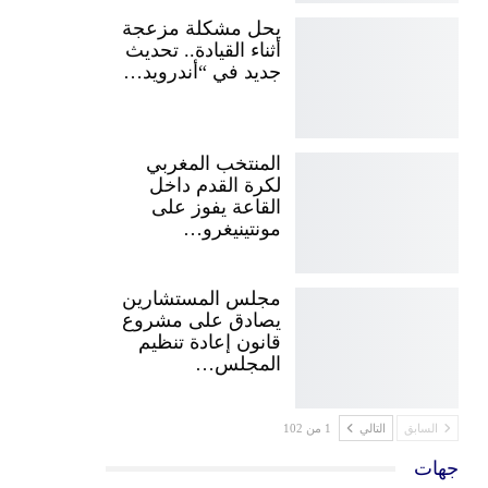
يحل مشكلة مزعجة
أثناء القيادة.. تحديث
جديد في “أندرويد…
المنتخب المغربي
لكرة القدم داخل
القاعة يفوز على
مونتينيغرو…
مجلس المستشارين
يصادق على مشروع
قانون إعادة تنظيم
المجلس…
السابق
التالي
1 من 102
جهات