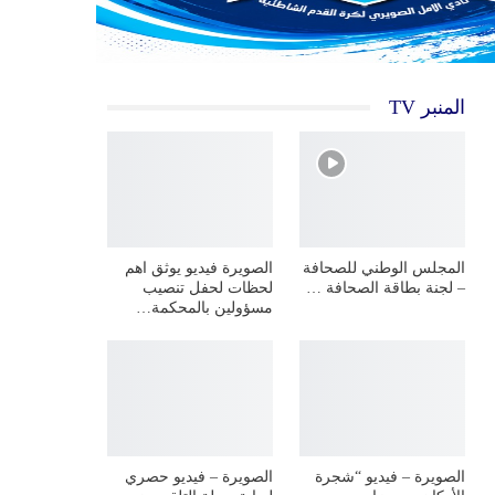
المنبر TV
المجلس الوطني للصحافة
الصويرة فيديو يوثق اهم
– لجنة بطاقة الصحافة …
لحظات لحفل تنصيب
مسؤولين بالمحكمة…
الصويرة – فيديو “شجرة
الصويرة – فيديو حصري